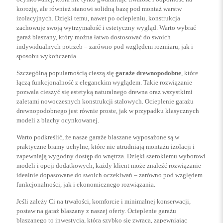
korozję, ale również stanowi solidną bazę pod montaż warstw
izolacyjnych. Dzięki temu, nawet po ociepleniu, konstrukcja
zachowuje swoją wytrzymałość i estetyczny wygląd. Warto wybrać
garaż blaszany, który można łatwo dostosować do swoich
indywidualnych potrzeb – zarówno pod względem rozmiaru, jak i
sposobu wykończenia.
Szczególną popularnością cieszą się
garaże drewnopodobne
, które
łączą funkcjonalność z eleganckim wyglądem. Takie rozwiązanie
pozwala cieszyć się estetyką naturalnego drewna oraz wszystkimi
zaletami nowoczesnych konstrukcji stalowych. Ocieplenie garażu
drewnopodobnego jest równie proste, jak w przypadku klasycznych
modeli z blachy ocynkowanej.
Warto podkreślić, że nasze garaże blaszane wyposażone są w
praktyczne bramy uchylne, które nie utrudniają montażu izolacji i
zapewniają wygodny dostęp do wnętrza. Dzięki szerokiemu wyborowi
modeli i opcji dodatkowych, każdy klient może znaleźć rozwiązanie
idealnie dopasowane do swoich oczekiwań – zarówno pod względem
funkcjonalności, jak i ekonomicznego rozwiązania.
Jeśli zależy Ci na trwałości, komforcie i minimalnej konserwacji,
postaw na garaż blaszany z naszej oferty. Ocieplenie garażu
blaszanego to inwestycja, która szybko się zwraca, zapewniając