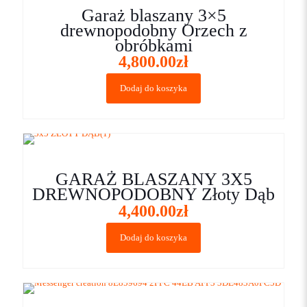
Garaż blaszany 3×5
drewnopodobny Orzech z
obróbkami
4,800.00
zł
Dodaj do koszyka
GARAŻ BLASZANY 3X5
DREWNOPODOBNY Złoty Dąb
4,400.00
zł
Dodaj do koszyka