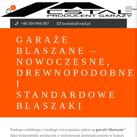
0
+48 504 966 887
kontakt@cstal.pl
GARAŻE
BLASZANE –
NOWOCZESNE,
DREWNOPODOBNE
I
STANDARDOWE
BLASZAKI
Szukasz solidnego i trwałego rozwiązania, jakim są
garaże blaszane
?
Jako bezpośredni producent z wieloletnim doświadczeniem w branży