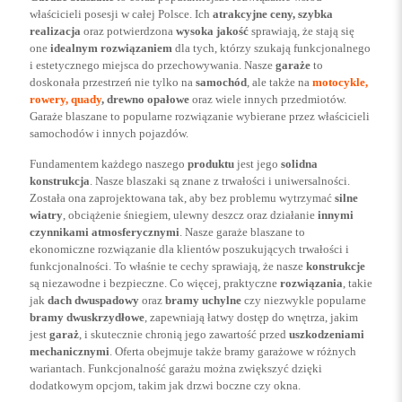
właścicieli posesji w całej Polsce. Ich
atrakcyjne ceny, szybka
realizacja
oraz potwierdzona
wysoka jakość
sprawiają, że stają się
one
idealnym rozwiązaniem
dla tych, którzy szukają funkcjonalnego
i estetycznego miejsca do przechowywania. Nasze
garaże
to
doskonała przestrzeń nie tylko na
samochód
, ale także na
motocykle,
rowery, quady
, drewno opałowe
oraz wiele innych przedmiotów.
Garaże blaszane to popularne rozwiązanie wybierane przez właścicieli
samochodów i innych pojazdów.
Fundamentem każdego naszego
produktu
jest jego
solidna
konstrukcja
. Nasze blaszaki są znane z trwałości i uniwersalności.
Została ona zaprojektowana tak, aby bez problemu wytrzymać
silne
wiatry
, obciążenie śniegiem, ulewny deszcz oraz działanie
innymi
czynnikami atmosferycznymi
. Nasze garaże blaszane to
ekonomiczne rozwiązanie dla klientów poszukujących trwałości i
funkcjonalności. To właśnie te cechy sprawiają, że nasze
konstrukcje
są niezawodne i bezpieczne. Co więcej, praktyczne
rozwiązania
, takie
jak
dach dwuspadowy
oraz
bramy uchylne
czy niezwykle popularne
bramy dwuskrzydłowe
, zapewniają łatwy dostęp do wnętrza, jakim
jest
garaż
, i skutecznie chronią jego zawartość przed
uszkodzeniami
mechanicznymi
. Oferta obejmuje także bramy garażowe w różnych
wariantach. Funkcjonalność garażu można zwiększyć dzięki
dodatkowym opcjom, takim jak drzwi boczne czy okna.