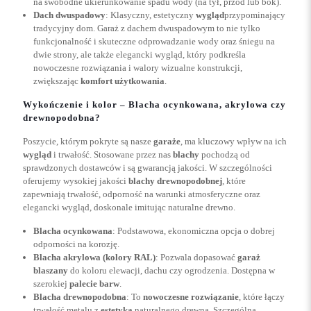
na swobodne ukierunkowanie spadu wody (na tył, przód lub bok).
Dach dwuspadowy
: Klasyczny, estetyczny
wygląd
przypominający
tradycyjny dom. Garaż z dachem dwuspadowym to nie tylko
funkcjonalność i skuteczne odprowadzanie wody oraz śniegu na
dwie strony, ale także elegancki wygląd, który podkreśla
nowoczesne rozwiązania i walory wizualne konstrukcji,
zwiększając
komfort użytkowania
.
Wykończenie i kolor – Blacha ocynkowana, akrylowa czy
drewnopodobna?
Poszycie, którym pokryte są nasze
garaże
, ma kluczowy wpływ na ich
wygląd
i trwałość. Stosowane przez nas
blachy
pochodzą od
sprawdzonych dostawców i są gwarancją jakości. W szczególności
oferujemy wysokiej jakości
blachy drewnopodobnej
, które
zapewniają trwałość, odporność na warunki atmosferyczne oraz
elegancki wygląd, doskonale imitując naturalne drewno.
Blacha ocynkowana
: Podstawowa, ekonomiczna opcja o dobrej
odporności na korozję.
Blacha akrylowa (kolory RAL)
: Pozwala dopasować
garaż
blaszany
do koloru elewacji, dachu czy ogrodzenia. Dostępna w
szerokiej
palecie barw
.
Blacha drewnopodobna
: To
nowoczesne rozwiązanie
, które łączy
trwałość metalu z
estetyką
naturalnego drewna. Szczególną