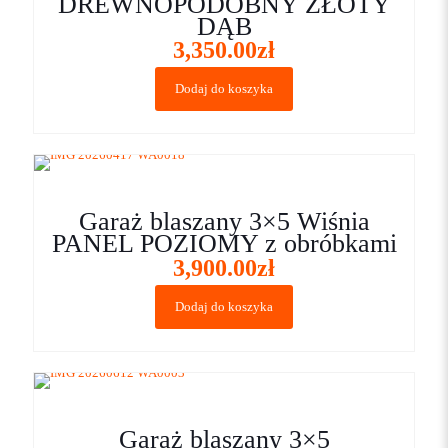
DREWNOPODOBNY ZŁOTY
DĄB
3,350.00
zł
Dodaj do koszyka
Garaż blaszany 3×5 Wiśnia
PANEL POZIOMY z obróbkami
3,900.00
zł
Dodaj do koszyka
Garaż blaszany 3×5