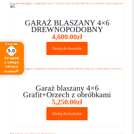
GARAŻ BLASZANY 4×6
DREWNOPODOBNY
4,600.00
zł
Dodaj do koszyka
5.0
92
opinii
z całego
okresu
Garaż blaszany 4×6
Grafit+Orzech z obróbkami
5,250.00
zł
Dodaj do koszyka