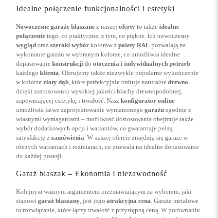
Idealne połączenie funkcjonalności i estetyki
Nowoczesne garaże blaszane
z naszej
oferty
to także
idealne
połączenie
tego, co praktyczne, z tym, co piękne. Ich nowoczesny
wygląd
oraz
szeroki wybór
kolorów z
palety RAL
pozwalają na
wykonanie garażu w wybranym kolorze, co umożliwia idealne
dopasowanie
konstrukcji
do
otoczenia i indywidualnych potrzeb
każdego
klienta
. Oferujemy także niezwykle popularne wykończenie
w kolorze
złoty dąb
, które perfekcyjnie imituje naturalne
drewno
dzięki zastosowaniu wysokiej jakości blachy drewnopodobnej,
zapewniającej estetykę i trwałość. Nasz
konfigurator online
umożliwia łatwe zaprojektowanie wymarzonego
garażu
zgodnie z
własnymi wymaganiami – możliwość dostosowania obejmuje także
wybór dodatkowych opcji i wariantów, co gwarantuje pełną
satysfakcję z
zamówienia
. W naszej ofercie znajdują się garaże w
różnych wariantach i rozmiarach, co pozwala na idealne dopasowanie
do każdej posesji.
Garaż blaszak – Ekonomia i niezawodność
Kolejnym ważnym argumentem przemawiającym za wyborem, jaki
stanowi
garaż blaszany
, jest jego
atrakcyjna cena
. Garaże metalowe
to rozwiązanie, które łączy trwałość z przystępną ceną. W porównaniu