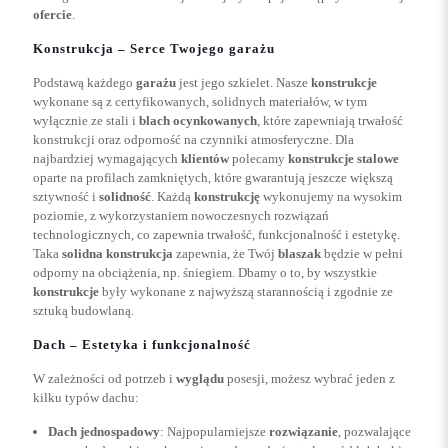
ofercie
.
Konstrukcja – Serce Twojego garażu
Podstawą każdego
garażu
jest jego szkielet. Nasze
konstrukcje
wykonane są z certyfikowanych, solidnych materiałów, w tym
wyłącznie ze stali i
blach ocynkowanych
, które zapewniają trwałość
konstrukcji oraz odporność na czynniki atmosferyczne. Dla
najbardziej wymagających
klientów
polecamy
konstrukcje stalowe
oparte na profilach zamkniętych, które gwarantują jeszcze większą
sztywność i
solidność
. Każdą
konstrukcję
wykonujemy na wysokim
poziomie, z wykorzystaniem nowoczesnych rozwiązań
technologicznych, co zapewnia trwałość, funkcjonalność i estetykę.
Taka
solidna konstrukcja
zapewnia, że Twój
blaszak
będzie w pełni
odporny na obciążenia, np. śniegiem. Dbamy o to, by wszystkie
konstrukcje
były wykonane z najwyższą starannością i zgodnie ze
sztuką budowlaną.
Dach – Estetyka i funkcjonalność
W zależności od potrzeb i
wyglądu
posesji, możesz wybrać jeden z
kilku typów dachu:
Dach jednospadowy
: Najpopularniejsze
rozwiązanie
, pozwalające