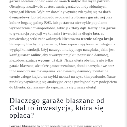
garaże
idealnie dopasowane do
swoich indywidualnych potrzeb
.
Oferujemy możliwość dostosowania garażu do indywidualnych
wymagań klienta. Wybierz dowolny wymiar, zdecyduj się na
dach
dwuspadowy
lub jednospadowy, określ typ
bramy garażowej
oraz
kolor z bogatej
palety RAL
lub postaw na niezwykle popularne
wykończenia drewnopodobne, takie jak
złoty dąb
. Każdy nasz
garaż
to gwarancja precyzji wykonania i trwałości na
długie lata
, co
potwierdzają setki zadowolonych klientów na
terenie całego kraju
.
Stosujemy blachy ocynkowane, które zapewniają trwałość i elegancki
wygląd konstrukcji. Użyj naszego intuicyjnego narzędzia, jakim jest
konfigurator online
, aby stworzyć projekt i poprosić o darmową,
niezobowiązującą
wycenę
już dziś! Nasza oferta obejmuje nie tylko
garaże blaszane, ale także garaże metalowe, domki narzędziowe oraz
inne nowoczesne rozwiązania. Zapewniamy darmowy montaż na
terenie całego kraju oraz szybki montaż na wysokim poziomie. Nasze
produkty wyróżniają się atrakcyjną ceną i profesjonalnym podejściem
do klienta. Zapraszamy do zapoznania się z naszą ofertą!
Dlaczego garaże blaszane od
Cstal to inwestycja, która się
opłaca?
Garaże blaszane
to coraz popularniejsze rozwiązanie wśród