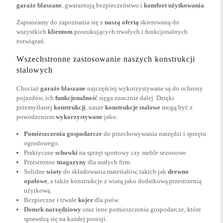
garaże blaszane
, gwarantują bezpieczeństwo i
komfort użytkowania
.
Zapraszamy do zapoznania się z
naszą ofertą
skierowaną do
wszystkich
klientom
poszukujących trwałych i funkcjonalnych
rozwiązań.
Wszechstronne zastosowanie naszych konstrukcji
stalowych
Chociaż
garaże blaszane
najczęściej wykorzystywane są do ochrony
pojazdów, ich
funkcjonalność
sięga znacznie dalej. Dzięki
przemyślanej
konstrukcji
, nasze
konstrukcje stalowe
mogą być z
powodzeniem
wykorzystywane
jako:
Pomieszczenia gospodarcze
do przechowywania narzędzi i sprzętu
ogrodowego.
Praktyczne
schowki
na sprzęt sportowy czy meble sezonowe.
Przestronne
magazyny
dla małych firm.
Solidne
wiaty
do składowania materiałów, takich jak
drewno
opałowe
, a także konstrukcje z wiatą jako dodatkową przestrzenią
użytkową.
Bezpieczne i trwałe
kojce
dla psów.
Domek narzędziowy
oraz inne pomieszczenia gospodarcze, które
sprawdzą się na każdej posesji.