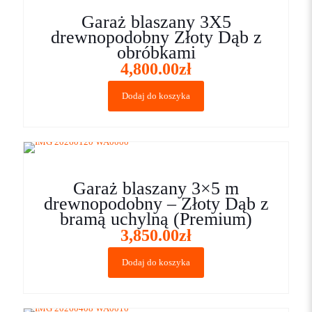
Garaż blaszany 3X5
drewnopodobny Złoty Dąb z
obróbkami
4,800.00
zł
Dodaj do koszyka
Garaż blaszany 3×5 m
drewnopodobny – Złoty Dąb z
bramą uchylną (Premium)
3,850.00
zł
Dodaj do koszyka