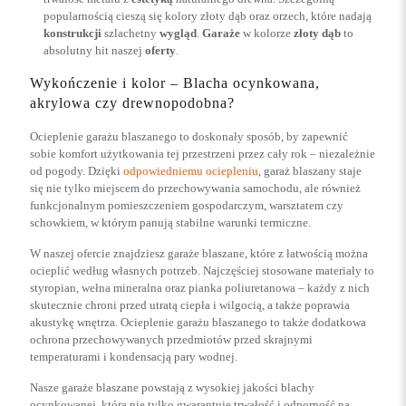
popularnością cieszą się kolory złoty dąb oraz orzech, które nadają
konstrukcji
szlachetny
wygląd
.
Garaże
w kolorze
złoty dąb
to
absolutny hit naszej
oferty
.
Wykończenie i kolor – Blacha ocynkowana,
akrylowa czy drewnopodobna?
Ocieplenie garażu blaszanego to doskonały sposób, by zapewnić
sobie komfort użytkowania tej przestrzeni przez cały rok – niezależnie
od pogody. Dzięki
odpowiedniemu ociepleniu
, garaż blaszany staje
się nie tylko miejscem do przechowywania samochodu, ale również
funkcjonalnym pomieszczeniem gospodarczym, warsztatem czy
schowkiem, w którym panują stabilne warunki termiczne.
W naszej ofercie znajdziesz garaże blaszane, które z łatwością można
ocieplić według własnych potrzeb. Najczęściej stosowane materiały to
styropian, wełna mineralna oraz pianka poliuretanowa – każdy z nich
skutecznie chroni przed utratą ciepła i wilgocią, a także poprawia
akustykę wnętrza. Ocieplenie garażu blaszanego to także dodatkowa
ochrona przechowywanych przedmiotów przed skrajnymi
temperaturami i kondensacją pary wodnej.
Nasze garaże blaszane powstają z wysokiej jakości blachy
ocynkowanej, która nie tylko gwarantuje trwałość i odporność na