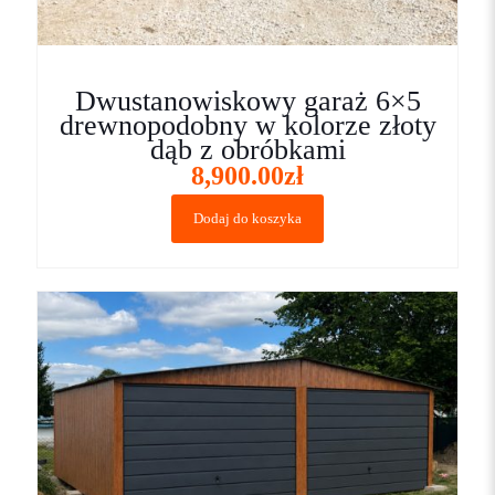
Dwustanowiskowy garaż 6×5
drewnopodobny w kolorze złoty
dąb z obróbkami
8,900.00
zł
Dodaj do koszyka