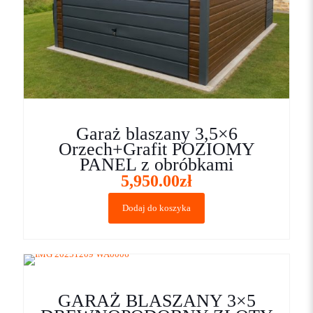
Garaż blaszany 3,5×6
Orzech+Grafit POZIOMY
PANEL z obróbkami
5,950.00
zł
Dodaj do koszyka
GARAŻ BLASZANY 3×5