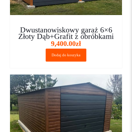
Dwustanowiskowy garaż 6×6
Złoty Dąb+Grafit z obróbkami
9,400.00
zł
Dodaj do koszyka