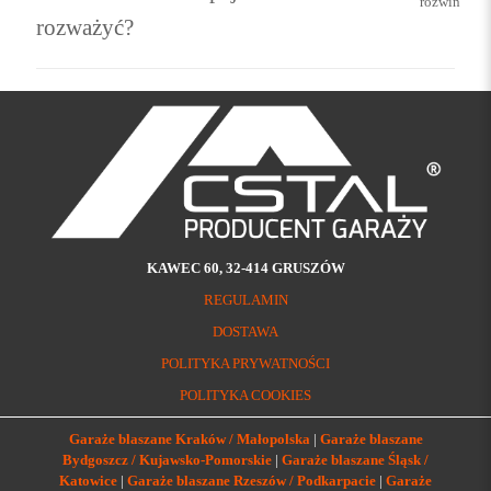
rozważyć?
KAWEC 60, 32-414 GRUSZÓW
REGULAMIN
DOSTAWA
POLITYKA PRYWATNOŚCI
POLITYKA COOKIES
Garaże blaszane Kraków / Małopolska
|
Garaże blaszane
Bydgoszcz / Kujawsko-Pomorskie
|
Garaże blaszane Śląsk /
Katowice
|
Garaże blaszane Rzeszów / Podkarpacie
|
Garaże