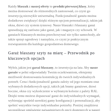
Każdy
blaszak
z
naszej oferty
to
produkt pierwszej klasy
, który
można dostosować do różnorodnych zastosowań, co czyni go
inwestycją niezwykle uniwersalną. Funkcjonalność garażu można
dodatkowo zwiększyć dzięki różnym opcjom personalizacji, takim jak
okna, drzwi czy system rynnowy. Nasze blaszaki i blaszany garaż
sprawdzają się zarówno jako garaż, jak i magazyn czy schowek. W
garażach blaszanych można przechowywać nie tylko samochody, ale
także sprzęt ogrodowy i narzędzia, co czyni je praktycznym
rozwiązaniem dla każdego gospodarstwa domowego.
Garaż blaszany szyty na miarę – Przewodnik po
kluczowych opcjach
Wybór, jakim jest
garaż blaszany
, to inwestycja na lata. Aby
nasze
garaże
w pełni odpowiadały Twoim oczekiwaniom, oferujemy
możliwość dostosowania konstrukcję do twoich indywidualnych
potrzeb. Cena i funkcjonalność garażu zależy od jego rozmiaru oraz
wybranych dodatkowych opcji, takich jak bramy garażowe, drzwi
boczne, okna czy wykończenie w wybranym kolorze z palety RAL.
Dzięki temu możesz dopasować garaż do indywidualnych wymagań,
wybierając spośród szerokiej gamy konfiguracji i personalizacji, aby
spełnić wszystkie twoje indywidualne potrzeby. Poniżej znajdziesz
szczegółowe omówienie najważniejszych opcji dostępnych w naszej