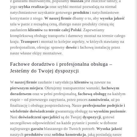
z garażami murowanymi, popularny
blaszak
jest znacznie tańszy, a
jego
szybka realizacja
oraz szybki montaż pozwalają na niemal
natychmiastowe uzyskanie gotowego
produktu
i natychmiastowe
korzystanie z niego.
W naszej firmie
dbamy o to, aby
wysoka jakość
szła w parze z rozsądną ceną, dlatego nasze produkty cieszą się
zaufaniem
klientów
na
terenie całej Polski
. Zapewniamy
kompleksową obsługę transportu i darmowy montaż na terenie całego
kraju.
Transport
i montaż to kolejne aspekty, w których stawiamy na
profesjonalizm, oferując sprawny
dowóz
i fachową instalację przez
nasze własne ekipy montażowe.
Fachowe doradztwo i profesjonalna obsługa –
Jesteśmy do Twojej dyspozycji
W
naszej firmie
zaufanie i satysfakcja
klientów
są zawsze na
pierwszym miejscu
. Oferujemy transparentne warunki,
fachowym
doradztwem
oraz w pełni profesjonalną,
fachową obsługę
na każdym
etapie – od pierwszego zapytania, przez proces
zamówienia
, aż po
finalizację i obsługę posprzedażową. Nasze
profesjonalne podejście i
wieloletnie doświadczenie
gwarantują obsługę na
wysokim poziomie
.
Nasi
doświadczeni specjaliści
są do Twojej
dyspozycji
, gotowi
szczegółowo odpowiedzieć na każde pytanie i pomóc w doborze
najlepszego
garażu
blaszanego do Twoich potrzeb.
Wysoka jakość
naszych
produktów
oraz
solidna konstrukcja
, jaką posiadają nasze