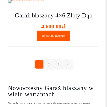
Garaż blaszany 4×6 Złoty Dąb
4,600.00
zł
Dodaj do koszyka
1
2
3
4
Nowoczesny Garaż blaszany w
wielu wariantach
Nasze bogate doświadczenie pozwala nam tworzyć
nowoczesne