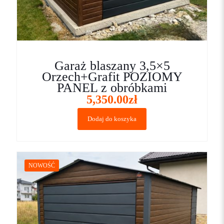
Garaż blaszany 3,5×5
Orzech+Grafit POZIOMY
PANEL z obróbkami
5,350.00
zł
Dodaj do koszyka
NOWOŚĆ