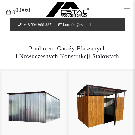
0.00zł
0
+48 504 966 887
kontakt@cstal.pl
Producent Garaży Blaszanych
i Nowoczesnych Konstrukcji Stalowych