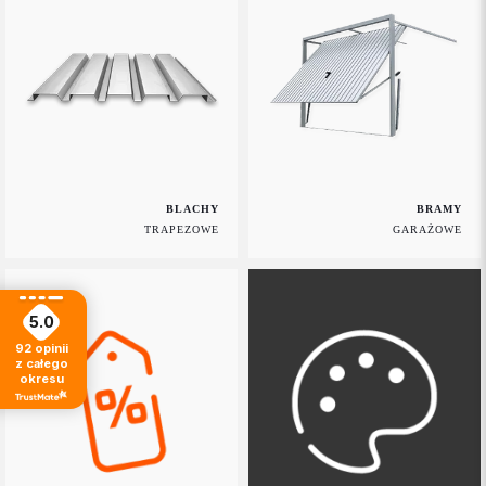
BLACHY
BRAMY
TRAPEZOWE
GARAŻOWE
5.0
92
opinii
z całego
okresu