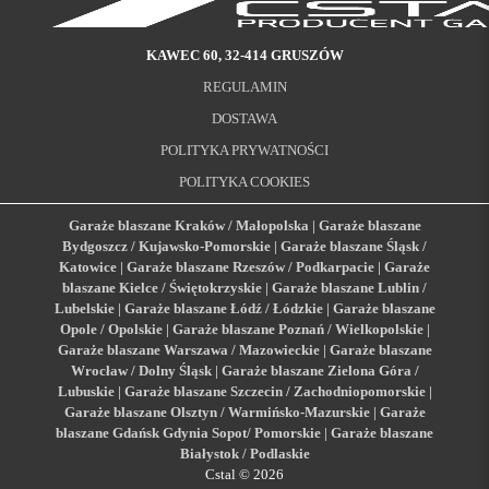
KAWEC 60, 32-414 GRUSZÓW
REGULAMIN
DOSTAWA
POLITYKA PRYWATNOŚCI
POLITYKA COOKIES
Garaże blaszane Kraków / Małopolska
|
Garaże blaszane
Bydgoszcz / Kujawsko-Pomorskie
|
Garaże blaszane Śląsk /
Katowice
|
Garaże blaszane Rzeszów / Podkarpacie
|
Garaże
blaszane Kielce / Świętokrzyskie
|
Garaże blaszane Lublin /
Lubelskie
|
Garaże blaszane Łódź / Łódzkie
|
Garaże blaszane
Opole / Opolskie
|
Garaże blaszane Poznań / Wielkopolskie
|
Garaże blaszane Warszawa / Mazowieckie
|
Garaże blaszane
Wrocław / Dolny Śląsk
|
Garaże blaszane Zielona Góra /
Lubuskie
|
Garaże blaszane Szczecin / Zachodniopomorskie
|
Garaże blaszane Olsztyn / Warmińsko-Mazurskie
|
Garaże
blaszane Gdańsk Gdynia Sopot/ Pomorskie
|
Garaże blaszane
Białystok / Podlaskie
Cstal © 2026