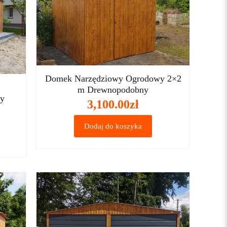
Domek Narzędziowy Ogrodowy 2×2
m Drewnopodobny
ny
3,100.00
zł
Dodaj do koszyka