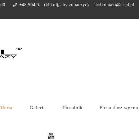
:00
+48 504 9... (kliknij, aby zobaczyć)
kontakt@cstal.pl
Oferta
Galeria
Poradnik
Formularz wycen
z 121 wyników
Pokaż:
12
24