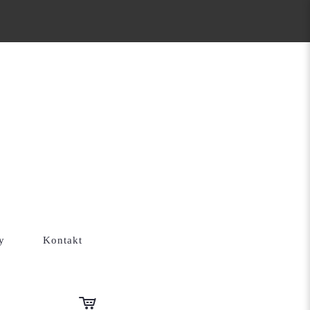
y
Kontakt
48
72