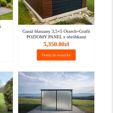
5
Garaż blaszany 3,5×5 Orzech+Grafit
POZIOMY PANEL z obróbkami
5,350.00
zł
Dodaj do koszyka