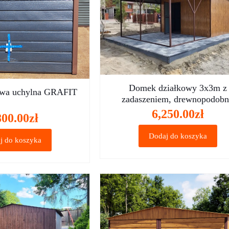
Domek działkowy 3x3m z
owa uchylna GRAFIT
zadaszeniem, drewnopodob
6,250.00
zł
800.00
zł
Dodaj do koszyka
j do koszyka