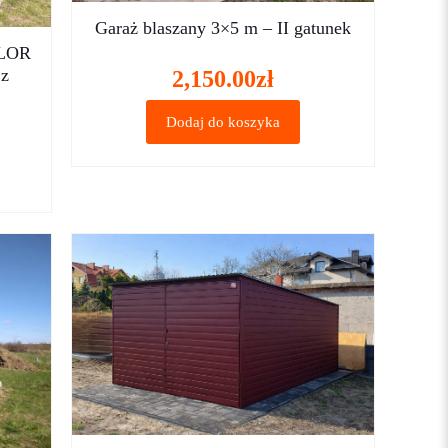
Garaż blaszany 3×5 m – II gatunek
LOR
z
2,150.00
zł
Dodaj do koszyka