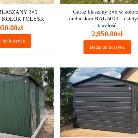
Garaż blaszany 3×5 w kolor
BLASZANY 3×5
niebieskim RAL 5010 – estety
 KOLOR POŁYSK
trwałość
950.00
zł
2,950.00
zł
j do koszyka
Dodaj do koszyka