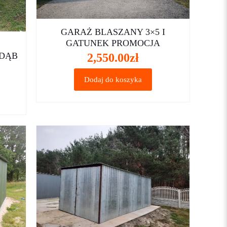
GARAŻ BLASZANY 3×5 I
GATUNEK PROMOCJA
DĄB
2,550.00
zł
Dodaj do koszyka