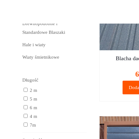
Garaże Blaszane –
Nowoczesne,
Drewnopodobne i
Standardowe Blaszaki
Hale i wiaty
Wiaty śmietnikowe
Blacha da
6
Długość
Doda
2 m
5 m
6 m
4 m
7m