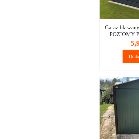
Garaż blaszan
POZIOMY P
5,
Doda