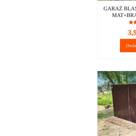
GARAŻ BLA
MAT+BR
O
3,
Doda