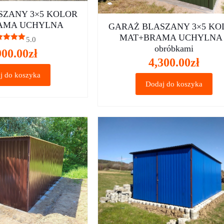
SZANY 3×5 KOLOR
AMA UCHYLNA
GARAŻ BLASZANY 3×5 KO
MAT+BRAMA UCHYLNA 
5.0
ceniono
obróbkami
900.00
zł
5.00
4,300.00
zł
na 5
j do koszyka
Dodaj do koszyka