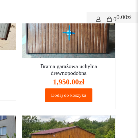
0.00zł
0
Brama garażowa uchylna
drewnopodobna
1,950.00
zł
Dodaj do koszyka