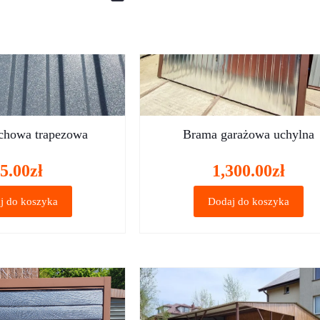
chowa trapezowa
Brama garażowa uchylna
5.00
zł
1,300.00
zł
j do koszyka
Dodaj do koszyka