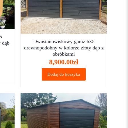
5
Dwustanowiskowy garaż 6×5
y dąb
drewnopodobny w kolorze złoty dąb z
obróbkami
8,900.00
zł
Dodaj do koszyka