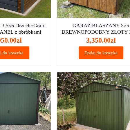
y 3,5×6 Orzech+Grafit
GARAŻ BLASZANY 3×5
ANEL z obróbkami
DREWNOPODOBNY ZŁOTY 
950.00
zł
3,350.00
zł
j do koszyka
Dodaj do koszyka