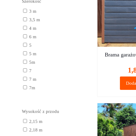
Szerokość
3 m
3,5 m
4 m
6 m
5
5 m
Brama garaż
5m
1,
7
7 m
Doda
7m
Wysokość z przodu
2,15 m
2,18 m