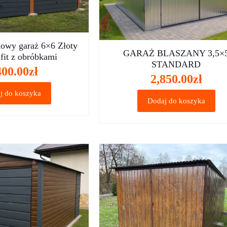
owy garaż 6×6 Złoty
GARAŻ BLASZANY 3,5×
it z obróbkami
STANDARD
400.00
zł
2,850.00
zł
j do koszyka
Dodaj do koszyka
NOWOŚĆ