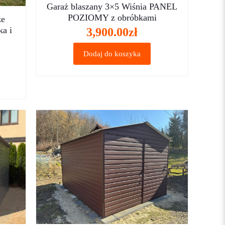
Garaż blaszany 3×5 Wiśnia PANEL
POZIOMY z obróbkami
ze
ka i
3,900.00
zł
Dodaj do koszyka