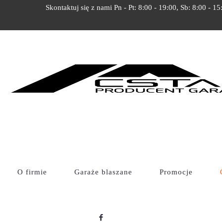
Skontaktuj się z nami Pn - Pt: 8:00 - 19:00, Sb: 8:00 - 15
OFERTA
Cstal
Oferta
O firmie
Garaże blaszane
Promocje
Blachy trapezowe
Wyświetlanie 1–24 
Bramy garażowe
Domki działkowe