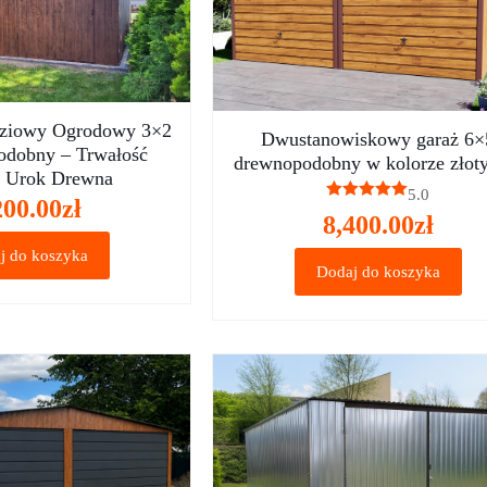
ziowy Ogrodowy 3×2
Dwustanowiskowy garaż 6×
dobny – Trwałość
drewnopodobny w kolorze złot
, Urok Drewna
5.0
200.00
zł
Oceniono
8,400.00
zł
5.00
na 5
j do koszyka
Dodaj do koszyka