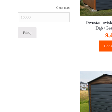
Cena max
Dwustanowisk
Dąb+Graf
Filtruj
9,
Doda