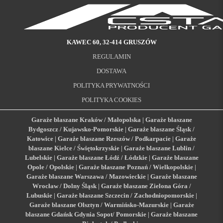
KAWEC 60, 32-414 GRUSZÓW
REGULAMIN
DOSTAWA
POLITYKA PRYWATNOŚCI
POLITYKA COOKIES
Garaże blaszane Kraków / Małopolska
|
Garaże blaszane
Bydgoszcz / Kujawsko-Pomorskie
|
Garaże blaszane Śląsk /
Katowice
|
Garaże blaszane Rzeszów / Podkarpacie
|
Garaże
blaszane Kielce / Świętokrzyskie
|
Garaże blaszane Lublin /
Lubelskie
|
Garaże blaszane Łódź / Łódzkie
|
Garaże blaszane
Opole / Opolskie
|
Garaże blaszane Poznań / Wielkopolskie
|
Garaże blaszane Warszawa / Mazowieckie
|
Garaże blaszane
Wrocław / Dolny Śląsk
|
Garaże blaszane Zielona Góra /
Lubuskie
|
Garaże blaszane Szczecin / Zachodniopomorskie
|
Garaże blaszane Olsztyn / Warmińsko-Mazurskie
|
Garaże
blaszane Gdańsk Gdynia Sopot/ Pomorskie
|
Garaże blaszane