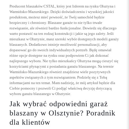
Producent blaszaków CSTAL, który jest liderem na rynku Olsztyna i
Warmińsko-Mazurskiego. Dzięki doświadczeniu i wysokiej jakości
produktom, możesz mieć pewność, że Twój samochód będzie
bezpieczny i chroniony. Blaszane garaże to nie tylko trwałe
rozwiązanie, ale również bardzo funkcjonalne. Dowiedz się dlaczego
warto postawić na ten rodzaj konstrukcji i jakie są jego zalety. Jeśli
mieszkasz w Olsztynie, masz szeroki wybór dostępnych modeli garaży
blaszanych. Dodatkowo istnieje możliwość personalizacji, aby
dopasować go do swoich indywidualnych potrzeb. Będę omawiał
różne opcje dostępne na rynku oraz podpowiem Ci jak dokonać
najlepszego wyboru. Nie tylko mieszkańcy Olsztyna mogą cieszyć się
korzyściami płynącymi z posiadania garażu blaszanego. Na terenie
Warmińsko-Mazurskiego również znajdziesz wiele pozytywnych
aspektów związanych z tym rozwiązaniem. Podzielę się z Tobą
informacjami na ten temat. Mam nadzieję, że mój artykuł będzie dla
Ciebie pomocny i pozwoli Ci podjąć właściwą decyzję dotyczącą
wyboru garażu blaszanego w Olsztynie.
Jak wybrać odpowiedni garaż
blaszany w Olsztynie? Poradnik
dla klientów