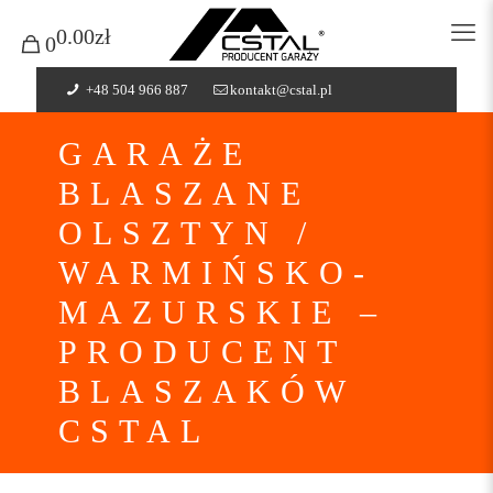
0.00zł
0
+48 504 966 887
kontakt@cstal.pl
GARAŻE
BLASZANE
OLSZTYN /
WARMIŃSKO-
MAZURSKIE –
PRODUCENT
BLASZAKÓW
CSTAL