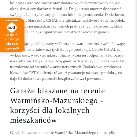
kolorów i wzorów blachy oraz dodatkowych elementów takich jak
okna, drzwi czy dachowe świetliki. Dzięki temu możesz dopasować
swój garaż do stylu swojego domu lub innego otoczenia. Dodatkowo,
producent blaszaków CSTAL oferuje także możliwość dodania półek,
wieszaków na narzędzia czy innych praktycznych akcesoriów, które
5.0
pomogą Ci lepiej zorganizować przestrzeń wewnątrz garażu.
92
opinii
z całego
okresu
Wybierając garaż blaszany w Olsztynie, warto również zwrócić uwagę
na jakość materiałów użytych do jego produkcji. Garaże CSTAL są
wykonane z wysokiej jakości blachy, która jest odporna na korozję i
uszkodzenia. Dzięki temu Twój garaż będzie służył Ci przez wiele lat,
niezależnie od warunków atmosferycznych. Dodatkowo, producent
blaszaków CSTAL oferuje również gwarancję na swoje produkty, co
daje Ci dodatkowe poczucie bezpieczeństwa i pewności.
Garaże blaszane na terenie
Warmińsko-Mazurskiego -
korzyści dla lokalnych
mieszkańców
Garaże blaszane na terenie Warmińsko-Mazurskiego to nie tylko