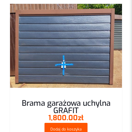
Proszę wpisać odpowiedź cyframi:
14 − 2 =
Brama garażowa uchylna
GRAFIT
1,800.00
zł
Dodaj do koszyka