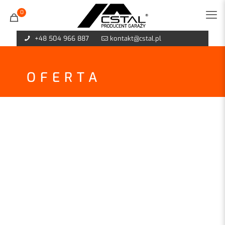
0
+48 504 966 887
kontakt@cstal.pl
OFERTA