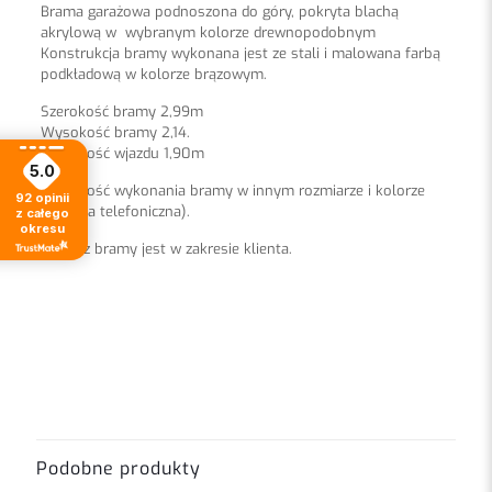
Brama garażowa podnoszona do góry, pokryta blachą
akrylową w wybranym kolorze drewnopodobnym
Konstrukcja bramy wykonana jest ze stali i malowana farbą
podkładową w kolorze brązowym.
Szerokość bramy 2,99m
Wysokość bramy 2,14.
Wysokość wjazdu 1,90m
5.0
Możliwość wykonania bramy w innym rozmiarze i kolorze
92
opinii
(wycena telefoniczna).
z całego
okresu
Montaż bramy jest w zakresie klienta.
Opinie
Na razie nie ma opinii o produkcie.
Napisz pierwszą opinię o „Brama
garażowa uchylna drewnopodobna”
Podobne produkty