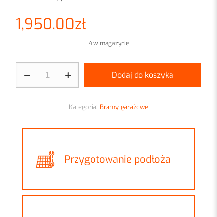
1,950.00
zł
4 w magazynie
ilość
Dodaj do koszyka
Brama
garażowa
uchylna
drewnopodobna
Kategoria:
Bramy garażowe
Przygotowanie podłoża