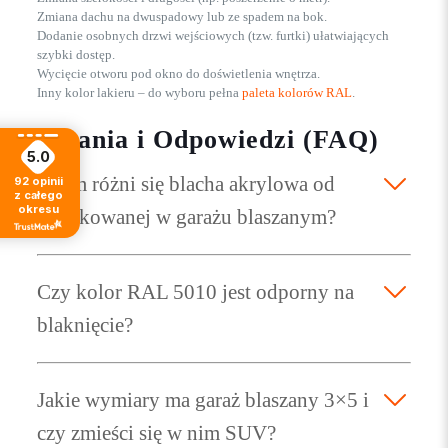
Zmiana dachu na dwuspadowy lub ze spadem na bok.
Dodanie osobnych drzwi wejściowych (tzw. furtki) ułatwiających
szybki dostęp.
Wycięcie otworu pod okno do doświetlenia wnętrza.
Inny kolor lakieru – do wyboru pełna
paleta kolorów RAL
.
Pytania i Odpowiedzi (FAQ)
5.0
Czym różni się blacha akrylowa od
92
opinii
z całego
okresu
ocynkowanej w garażu blaszanym?
Czy kolor RAL 5010 jest odporny na
blaknięcie?
Jakie wymiary ma garaż blaszany 3×5 i
czy zmieści się w nim SUV?