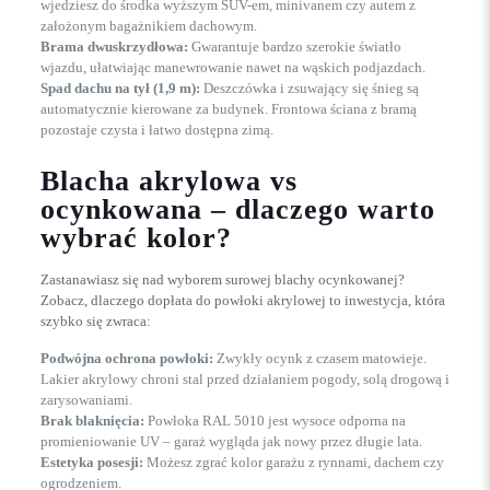
wjedziesz do środka wyższym SUV-em, minivanem czy autem z
założonym bagażnikiem dachowym.
Brama dwuskrzydłowa:
Gwarantuje bardzo szerokie światło
wjazdu, ułatwiając manewrowanie nawet na wąskich podjazdach.
Spad dachu na tył (1,9 m):
Deszczówka i zsuwający się śnieg są
automatycznie kierowane za budynek. Frontowa ściana z bramą
pozostaje czysta i łatwo dostępna zimą.
Blacha akrylowa vs
ocynkowana – dlaczego warto
wybrać kolor?
Zastanawiasz się nad wyborem surowej blachy ocynkowanej?
Zobacz, dlaczego dopłata do powłoki akrylowej to inwestycja, która
szybko się zwraca:
Podwójna ochrona powłoki:
Zwykły ocynk z czasem matowieje.
Lakier akrylowy chroni stal przed działaniem pogody, solą drogową i
zarysowaniami.
Brak blaknięcia:
Powłoka RAL 5010 jest wysoce odporna na
promieniowanie UV – garaż wygląda jak nowy przez długie lata.
Estetyka posesji:
Możesz zgrać kolor garażu z rynnami, dachem czy
ogrodzeniem.