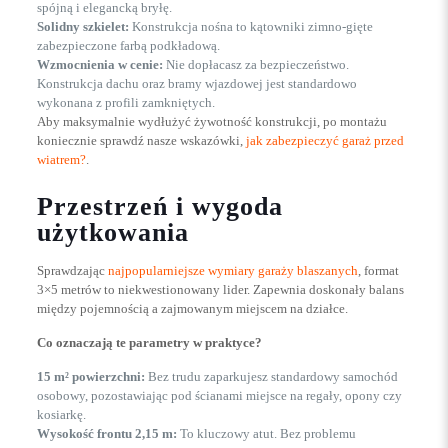
spójną i elegancką bryłę.
Solidny szkielet:
Konstrukcja nośna to kątowniki zimno-gięte
zabezpieczone farbą podkładową.
Wzmocnienia w cenie:
Nie dopłacasz za bezpieczeństwo.
Konstrukcja dachu oraz bramy wjazdowej jest standardowo
wykonana z profili zamkniętych.
Aby maksymalnie wydłużyć żywotność konstrukcji, po montażu
koniecznie sprawdź nasze wskazówki,
jak zabezpieczyć garaż przed
wiatrem?
.
Przestrzeń i wygoda
użytkowania
Sprawdzając
najpopularniejsze wymiary garaży blaszanych
, format
3×5 metrów to niekwestionowany lider. Zapewnia doskonały balans
między pojemnością a zajmowanym miejscem na działce.
Co oznaczają te parametry w praktyce?
15 m² powierzchni:
Bez trudu zaparkujesz standardowy samochód
osobowy, pozostawiając pod ścianami miejsce na regały, opony czy
kosiarkę.
Wysokość frontu 2,15 m:
To kluczowy atut. Bez problemu