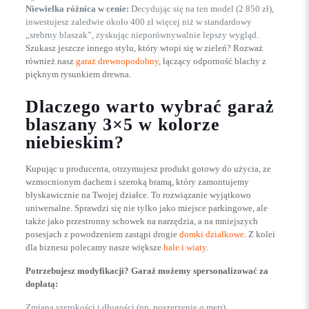
Niewielka różnica w cenie:
Decydując się na ten model (2 850 zł),
inwestujesz zaledwie około 400 zł więcej niż w standardowy
„srebrny blaszak”, zyskując nieporównywalnie lepszy wygląd.
Szukasz jeszcze innego stylu, który wtopi się w zieleń? Rozważ
również nasz
garaż drewnopodobny
, łączący odporność blachy z
pięknym rysunkiem drewna.
Dlaczego warto wybrać garaż
blaszany 3×5 w kolorze
niebieskim?
Kupując u producenta, otrzymujesz produkt gotowy do użycia, ze
wzmocnionym dachem i szeroką bramą, który zamontujemy
błyskawicznie na Twojej działce. To rozwiązanie wyjątkowo
uniwersalne. Sprawdzi się nie tylko jako miejsce parkingowe, ale
także jako przestronny schowek na narzędzia, a na mniejszych
posesjach z powodzeniem zastąpi drogie
domki działkowe
. Z kolei
dla biznesu polecamy nasze większe
hale i wiaty
.
Potrzebujesz modyfikacji? Garaż możemy spersonalizować za
dopłatą:
Zmiana szerokości i długości (np. poszerzenie o metr).