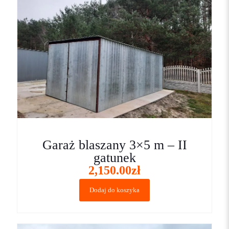
dwa − 1 =
Garaż blaszany 3×5 m – II
gatunek
2,150.00
zł
Dodaj do koszyka