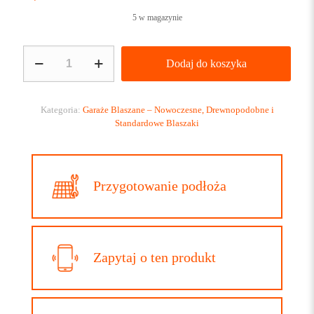
5 w magazynie
ilość
Dodaj do koszyka
Garaż
blaszany
3×5
w
Kategoria:
Garaże Blaszane – Nowoczesne, Drewnopodobne i
kolorze
Standardowe Blaszaki
niebieskim
RAL
5010
–
Przygotowanie podłoża
estetyka
i
trwałość
Zapytaj o ten produkt