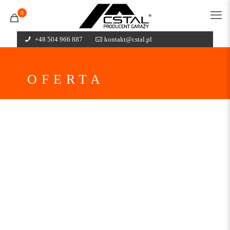
0
+48 504 966 887
kontakt@cstal.pl
OFERTA