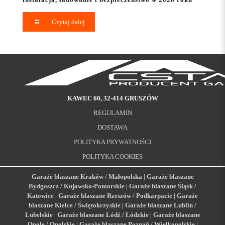
Czytaj dalej
KAWEC 60, 32-414 GRUSZÓW
REGULAMIN
DOSTAWA
POLITYKA PRYWATNOŚCI
POLITYKA COOKIES
Garaże blaszane Kraków / Małopolska
|
Garaże blaszane
Bydgoszcz / Kujawsko-Pomorskie
|
Garaże blaszane Śląsk /
Katowice
|
Garaże blaszane Rzeszów / Podkarpacie
|
Garaże
blaszane Kielce / Świętokrzyskie
|
Garaże blaszane Lublin /
Lubelskie
|
Garaże blaszane Łódź / Łódzkie
|
Garaże blaszane
Opole / Opolskie
|
Garaże blaszane Poznań / Wielkopolskie
|