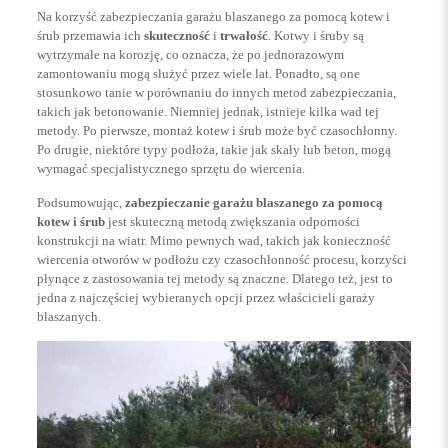
Na korzyść zabezpieczania garażu blaszanego za pomocą kotew i
śrub przemawia ich
skuteczność
i
trwałość
. Kotwy i śruby są
wytrzymałe na korozję, co oznacza, że ​​po jednorazowym
zamontowaniu mogą służyć przez wiele lat. Ponadto, są one
stosunkowo tanie w porównaniu do innych metod zabezpieczania,
takich jak betonowanie. Niemniej jednak, istnieje kilka wad tej
metody. Po pierwsze, montaż kotew i śrub może być czasochłonny.
Po drugie, niektóre typy podłoża, takie jak skały lub beton, mogą
wymagać specjalistycznego sprzętu do wiercenia.
Podsumowując,
zabezpieczanie garażu blaszanego za pomocą
kotew i śrub
jest skuteczną metodą zwiększania odporności
konstrukcji na wiatr. Mimo pewnych wad, takich jak konieczność
wiercenia otworów w podłożu czy czasochłonność procesu, korzyści
płynące z zastosowania tej metody są znaczne. Dlatego też, jest to
jedna z najczęściej wybieranych opcji przez właścicieli garaży
blaszanych.