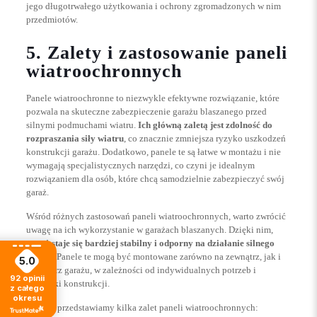
jego długotrwałego użytkowania i ochrony zgromadzonych w nim
przedmiotów.
5. Zalety i zastosowanie paneli
wiatroochronnych
Panele wiatroochronne to niezwykle efektywne rozwiązanie, które
pozwala na skuteczne zabezpieczenie garażu blaszanego przed
silnymi podmuchami wiatru.
Ich główną zaletą jest zdolność do
rozpraszania siły wiatru
, co znacznie zmniejsza ryzyko uszkodzeń
konstrukcji garażu. Dodatkowo, panele te są łatwe w montażu i nie
wymagają specjalistycznych narzędzi, co czyni je idealnym
rozwiązaniem dla osób, które chcą samodzielnie zabezpieczyć swój
garaż.
Wśród różnych zastosowań paneli wiatroochronnych, warto zwrócić
uwagę na ich wykorzystanie w garażach blaszanych. Dzięki nim,
garaż staje się bardziej stabilny i odporny na działanie silnego
wiatru
. Panele te mogą być montowane zarówno na zewnątrz, jak i
5.0
wewnątrz garażu, w zależności od indywidualnych potrzeb i
92
opinii
specyfiki konstrukcji.
z całego
okresu
Poniżej przedstawiamy kilka zalet paneli wiatroochronnych: