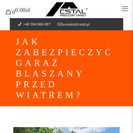
0.00zł
0
+48 504 966 887
kontakt@cstal.pl
JAK
ZABEZPIECZYĆ
GARAŻ
BLASZANY
PRZED
WIATREM?