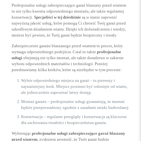
Profesjonalne usługi zabezpieczające garaż blaszany przed wiatrem
to nie tylko kwestia odpowiedniego montażu, ale także regularnej
konserwacji.
Specjaliści w tej dziedzinie
są w stanie zapewnić
najwyższą jakość usług, które pomogą Ci chronić Twój garaż przed
szkodliwym działaniem wiatru. Dzięki ich doświadczeniu i wiedzy,
możesz być pewien, że Twój garaż będzie bezpieczny i trwały.
Zabezpieczenie garażu blaszanego przed wiatrem to proces, który
wymaga odpowiedniego podejścia. Cstal to także
profesjonalne
usługi
obejmują nie tylko montaż, ale także doradztwo w zakresie
wyboru odpowiednich materiałów i technologii. Poniżej
przedstawiamy kilka kroków, które są niezbędne w tym procesie:
Wybór odpowiedniego miejsca na garaż – to pierwszy i
najważniejszy krok. Miejsce powinno być osłonięte od wiatru,
ale jednocześnie zapewniać łatwy dostęp.
Montaż garażu – profesjonalne usługi gwarantują, że montaż
będzie przeprowadzony zgodnie z zasadami sztuki budowlanej.
Konserwacja – regularne przeglądy i konserwacja są kluczowe
dla zachowania trwałości i bezpieczeństwa garażu.
Wybierając
profesjonalne usługi zabezpieczające garaż blaszany
przed wiatrem
, zyskujesz pewność, że Twój garaż będzie