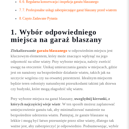
6. Regularna konserwacja i inspekcja garażu blaszanego
7. Profesjonalne usługi zabezpieczające garaż blaszany przed wiatrem
Często Zadawane Pytania
1. Wybór odpowiedniego
miejsca na garaż blaszany
Zlokalizowanie
garażu blaszanego
w odpowiednim miejscu jest
kluczowym elementem, który może znacząco wpłynąć na jego
odporność na silne wiatry. Przy wyborze miejsca, należy zwrócić
uwagę na otoczenie. Unikaj umieszczania garażu w miejscach, gdzie
jest on narażony na bezpośrednie działanie wiatru, takich jak na
szczycie wzgórza czy na otwartej przestrzeni. Idealnym miejscem
będzie teren osłonięty naturalnymi przeszkodami takimi jak drzewa
czy budynki, które mogą złagodzić siłę wiatru.
Przy wyborze miejsca na garaż blaszany,
uwzględnij kierunki, z
których najczęściej wieje wiatr
. W ten sposób możesz zaplanować
umiejscowienie garażu tak, aby minimalizować narażenie na
bezpośrednie uderzenia wiatru. Pamiętaj, że garaże blaszane są
lekkie i mogą być łatwo przesunięte przez silne wiatry, dlatego tak
ważne jest, aby zabezpieczyć je odpowiednio. Podsumowując, wybór