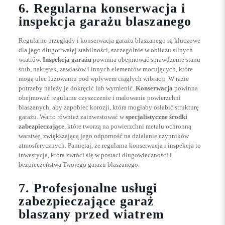
6. Regularna konserwacja i
inspekcja garażu blaszanego
Regularne przeglądy i konserwacja garażu blaszanego są kluczowe
dla jego długotrwałej stabilności, szczególnie w obliczu silnych
wiatrów.
Inspekcja garażu
powinna obejmować sprawdzenie stanu
śrub, nakrętek, zawiasów i innych elementów mocujących, które
mogą ulec luzowaniu pod wpływem ciągłych wibracji. W razie
potrzeby należy je dokręcić lub wymienić.
Konserwacja
powinna
obejmować regularne czyszczenie i malowanie powierzchni
blaszanych, aby zapobiec korozji, która mogłaby osłabić strukturę
garażu. Warto również zainwestować w
specjalistyczne środki
zabezpieczające
, które tworzą na powierzchni metalu ochronną
warstwę, zwiększającą jego odporność na działanie czynników
atmosferycznych. Pamiętaj, że regularna konserwacja i inspekcja to
inwestycja, która zwróci się w postaci długowieczności i
bezpieczeństwa Twojego garażu blaszanego.
7. Profesjonalne usługi
zabezpieczające garaż
blaszany przed wiatrem