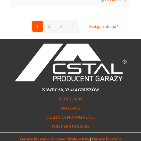
1
2
3
4
Następna strona
KAWEC 60, 32-414 GRUSZÓW
REGULAMIN
DOSTAWA
POLITYKA PRYWATNOŚCI
POLITYKA COOKIES
Garaże blaszane Kraków / Małopolska
|
Garaże blaszane