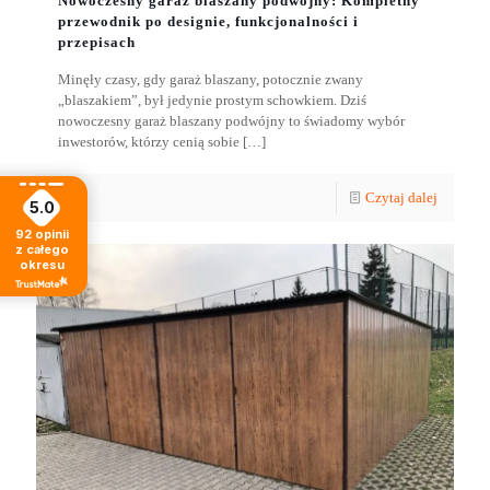
Nowoczesny garaż blaszany podwójny: Kompletny
przewodnik po designie, funkcjonalności i
przepisach
Minęły czasy, gdy garaż blaszany, potocznie zwany
„blaszakiem”, był jedynie prostym schowkiem. Dziś
nowoczesny garaż blaszany podwójny to świadomy wybór
inwestorów, którzy cenią sobie
[…]
Czytaj dalej
5.0
92
opinii
z całego
okresu