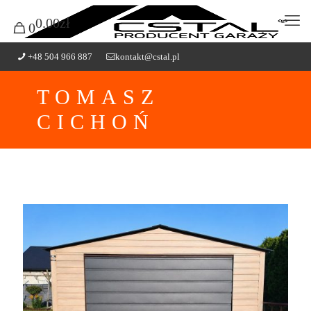
0.00zł
0
+48 504 966 887
kontakt@cstal.pl
TOMASZ
CICHOŃ