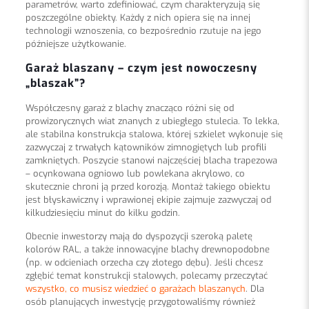
parametrów, warto zdefiniować, czym charakteryzują się
poszczególne obiekty. Każdy z nich opiera się na innej
technologii wznoszenia, co bezpośrednio rzutuje na jego
późniejsze użytkowanie.
Garaż blaszany – czym jest nowoczesny
„blaszak”?
Współczesny garaż z blachy znacząco różni się od
prowizorycznych wiat znanych z ubiegłego stulecia. To lekka,
ale stabilna konstrukcja stalowa, której szkielet wykonuje się
zazwyczaj z trwałych kątowników zimnogiętych lub profili
zamkniętych. Poszycie stanowi najczęściej blacha trapezowa
– ocynkowana ogniowo lub powlekana akrylowo, co
skutecznie chroni ją przed korozją. Montaż takiego obiektu
jest błyskawiczny i wprawionej ekipie zajmuje zazwyczaj od
kilkudziesięciu minut do kilku godzin.
Obecnie inwestorzy mają do dyspozycji szeroką paletę
kolorów RAL, a także innowacyjne blachy drewnopodobne
(np. w odcieniach orzecha czy złotego dębu). Jeśli chcesz
zgłębić temat konstrukcji stalowych, polecamy przeczytać
wszystko, co musisz wiedzieć o garażach blaszanych
. Dla
osób planujących inwestycję przygotowaliśmy również