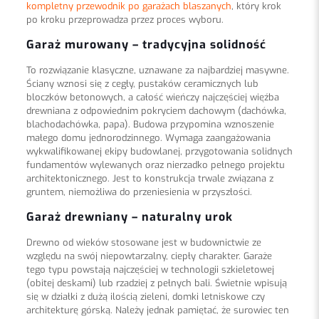
kompletny przewodnik po garażach blaszanych
, który krok
po kroku przeprowadza przez proces wyboru.
Garaż murowany – tradycyjna solidność
To rozwiązanie klasyczne, uznawane za najbardziej masywne.
Ściany wznosi się z cegły, pustaków ceramicznych lub
bloczków betonowych, a całość wieńczy najczęściej więźba
drewniana z odpowiednim pokryciem dachowym (dachówka,
blachodachówka, papa). Budowa przypomina wznoszenie
małego domu jednorodzinnego. Wymaga zaangażowania
wykwalifikowanej ekipy budowlanej, przygotowania solidnych
fundamentów wylewanych oraz nierzadko pełnego projektu
architektonicznego. Jest to konstrukcja trwale związana z
gruntem, niemożliwa do przeniesienia w przyszłości.
Garaż drewniany – naturalny urok
Drewno od wieków stosowane jest w budownictwie ze
względu na swój niepowtarzalny, ciepły charakter. Garaże
tego typu powstają najczęściej w technologii szkieletowej
(obitej deskami) lub rzadziej z pełnych bali. Świetnie wpisują
się w działki z dużą ilością zieleni, domki letniskowe czy
architekturę górską. Należy jednak pamiętać, że surowiec ten