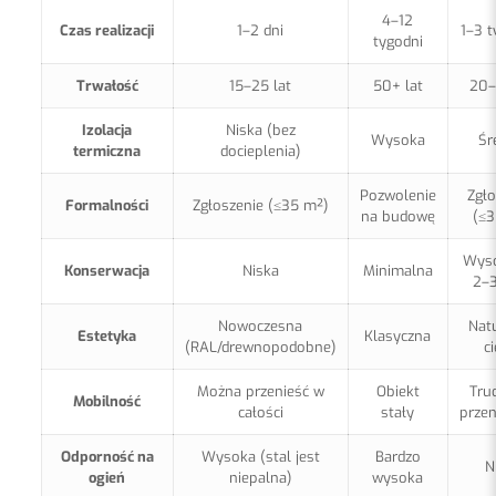
4–12
Czas realizacji
1–2 dni
1–3 t
tygodni
Trwałość
15–25 lat
50+ lat
20–
Izolacja
Niska (bez
Wysoka
Śr
termiczna
docieplenia)
Pozwolenie
Zgło
Formalności
Zgłoszenie (≤35 m²)
na budowę
(≤3
Wyso
Konserwacja
Niska
Minimalna
2–3
Nowoczesna
Nat
Estetyka
Klasyczna
(RAL/drewnopodobne)
c
Można przenieść w
Obiekt
Tru
Mobilność
całości
stały
przen
Odporność na
Wysoka (stal jest
Bardzo
N
ogień
niepalna)
wysoka