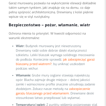
Garaż murowany pozwala na wykończenie elewacji dokładnie
takim samym tynkiem, jaki znajduje się na domu, co daje
pełną spójność architektoniczną. Drewniany z kolei pięknie
wpisze się w styl rustykalny.
Bezpieczeństwo – pożar, włamanie, wiatr
Ochrona mienia to priorytet. W kwestii odporności na
warunki ekstremalne:
Wiatr:
Budynek murowany jest niewzruszony.
Drewniany radzi sobie dobrze dzięki elastyczności
szkieletu. Lekki blaszak wymaga solidnego mocowania
do podłoża. Koniecznie sprawdź,
jak zabezpieczyć garaż
blaszany przed wiatrem?
, by uniknąć uszkodzeń
podczas wichur.
Włamanie:
Grube mury ceglane stawiają największy
opór. Blacha zajmuje drugie miejsce – dobrej jakości
zamki i wzmocnione profile znacznie utrudniają zadanie
złodziejom. Zobacz nasze metody na
zabezpieczenie
garażu blaszanego przed włamaniem
. Drewniane deski
stosunkowo łatwo przepiłować lub wyłamać.
Temperatura i ogień:
Z punktu widzenia pożarowego stal