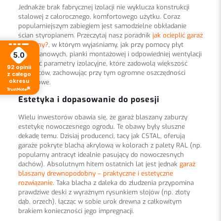
Jednakże brak fabrycznej izolacji nie wyklucza konstrukcji
stalowej z całorocznego, komfortowego użytku. Coraz
popularniejszym zabiegiem jest samodzielne obkładanie
ścian styropianem. Przeczytaj nasz poradnik
jak ocieplić garaż
blaszany?
, w którym wyjaśniamy, jak przy pomocy płyt
styropianowych, pianki montażowej i odpowiedniej wentylacji
5.0
uzyskać parametry izolacyjne, które zadowolą większość
92
opinii
kierowców, zachowując przy tym ogromne oszczędności
z całego
okresu
finansowe.
Estetyka i dopasowanie do posesji
Wielu inwestorów obawia się, że garaż blaszany zaburzy
estetykę nowoczesnego ogrodu. Te obawy były słuszne
dekadę temu. Dzisiaj producenci, tacy jak CSTAL, oferują
garaże pokryte blachą akrylową w kolorach z palety RAL (np.
popularny antracyt idealnie pasujący do nowoczesnych
dachów). Absolutnym hitem ostatnich lat jest jednak
garaż
blaszany drewnopodobny – praktyczne i estetyczne
rozwiązanie
. Taka blacha z daleka do złudzenia przypomina
prawdziwe deski z wyraźnym rysunkiem słojów (np. złoty
dąb, orzech), łącząc w sobie urok drewna z całkowitym
brakiem konieczności jego impregnacji.