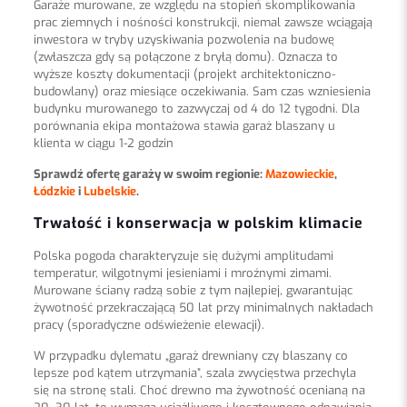
Garaże murowane, ze względu na stopień skomplikowania
prac ziemnych i nośności konstrukcji, niemal zawsze wciągają
inwestora w tryby uzyskiwania pozwolenia na budowę
(zwłaszcza gdy są połączone z bryłą domu). Oznacza to
wyższe koszty dokumentacji (projekt architektoniczno-
budowlany) oraz miesiące oczekiwania. Sam czas wzniesienia
budynku murowanego to zazwyczaj od 4 do 12 tygodni. Dla
porównania ekipa montażowa stawia garaż blaszany u
klienta w ciągu 1-2 godzin
Sprawdź ofertę garaży w swoim regionie:
Mazowieckie
,
Łódzkie
i
Lubelskie
.
Trwałość i konserwacja w polskim klimacie
Polska pogoda charakteryzuje się dużymi amplitudami
temperatur, wilgotnymi jesieniami i mroźnymi zimami.
Murowane ściany radzą sobie z tym najlepiej, gwarantując
żywotność przekraczającą 50 lat przy minimalnych nakładach
pracy (sporadyczne odświeżenie elewacji).
W przypadku dylematu „garaż drewniany czy blaszany co
lepsze pod kątem utrzymania”, szala zwycięstwa przechyla
się na stronę stali. Choć drewno ma żywotność ocenianą na