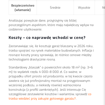
Bezpieczeństwo
Średnie
Wysokie
N
(włamanie)
Analizując powyższe dane, przyjrzyjmy się bliżej
poszczególnym aspektom, które mają największy wpływ na
codzienne użytkowanie.
Koszty – co naprawdę wchodzi w cenę?
Zastanawiając się, ile kosztuje garaż blaszany w 2026 roku,
trzeba spojrzeć na rynek materiałów budowlanych. Inflacja i
rosnące koszty pracy sprawiają, że różnice cenowe między
technologiami drastycznie rosną.
Standardowy „blaszak” o powierzchni około 18 m² (np. 3×6
m) to wydatek rzędu 4 000–8 000 zł. Co ważne, w
przypadku ofert prosto od producenta, w tej kwocie często
zawiera się już profesjonalny montaż na przygotowanym
wcześniej podłożu, a niekiedy również wzmocniona
konstrukcja (z profili zamkniętych). Jeśli interesuje Cię
szczegółowe zestawienie kosztów i wariantów, sprawdź
co
trzeba wiedzieć przy zakupie gotowego garażu?
.