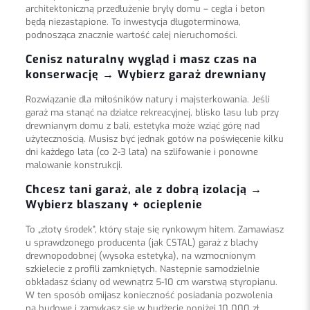
architektoniczną przedłużenie bryły domu – cegła i beton
będą niezastąpione. To inwestycja długoterminowa,
podnosząca znacznie wartość całej nieruchomości.
Cenisz naturalny wygląd i masz czas na
konserwację → Wybierz garaż drewniany
Rozwiązanie dla miłośników natury i majsterkowania. Jeśli
garaż ma stanąć na działce rekreacyjnej, blisko lasu lub przy
drewnianym domu z bali, estetyka może wziąć górę nad
użytecznością. Musisz być jednak gotów na poświęcenie kilku
dni każdego lata (co 2-3 lata) na szlifowanie i ponowne
malowanie konstrukcji.
Chcesz tani garaż, ale z dobrą izolacją →
Wybierz blaszany + ocieplenie
To „złoty środek”, który staje się rynkowym hitem. Zamawiasz
u sprawdzonego producenta (jak CSTAL) garaż z blachy
drewnopodobnej (wysoka estetyka), na wzmocnionym
szkielecie z profili zamkniętych. Następnie samodzielnie
obkładasz ściany od wewnątrz 5-10 cm warstwą styropianu.
W ten sposób omijasz konieczność posiadania pozwolenia
na budowę i zamykasz się w budżecie poniżej 10 000 zł,