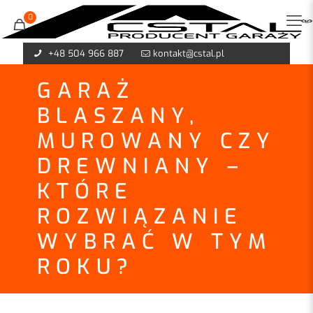
0
+48 504 966 887
kontakt@cstal.pl
GARAŻ
BLASZANY,
MUROWANY CZY
DREWNIANY –
KTÓRE
ROZWIĄZANIE
WYBRAĆ W TYM
ROKU?