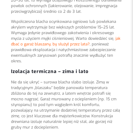
20–30 lat, to wymaga uciążliwego i kosztownego odnawiania
powłok ochronnych (lakierowanie, olejowanie, impregnacja
przeciwgrzybicza) średnio co 2 do 3 lat.
Współczesna blacha ocynkowana ogniowo lub powlekana
akrylem wytrzymuje bez większych problemów 15–25 lat.
Wymaga jedynie prawidłowego zakotwienia i okresowego
mycia z użyciem myjki ciśnieniowej. Warto dowiedzieć się,
jak
dbać o garaż blaszany, by służył przez lata?
, ponieważ
prawidłowa eksploatacja i natychmiastowe zabezpieczanie
ewentualnych zarysowań potrafią znacznie wydłużyć ten
okres.
Izolacja termiczna – zima i lato
Nie da się ukryć – surowa blacha słabo izoluje. Zimą w
tradycyjnym „blaszaku” będzie panowała temperatura
zbliżona do tej na zewnątrz, a latem wnętrze potrafi się
mocno nagrzać. Garaż murowany z ociepleniem (np. 15 cm
styropianu) to pod tym względem król komfortu,
pozwalający na utrzymanie dodatniej temperatury przez całą
zimę, co jest kluczowe dla majsterkowiczów. Konstrukcja
drewniana izoluje naturalnie lepiej niż stal, ale gorzej niż
gruby mur z dociepleniem.