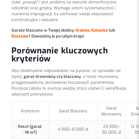
stale „pracuje” i jest podatny na warunki atmosferyczne,
szkodniki oraz grzyby. Wymaga zatem systematycznej i
starannej impregnacji, by zachować swoje właściwości
konstrukcyjne i wizualne.
Garaże blaszane w Twojej okolicy:
Kraków
,
Katowice
lub
Rzeszów
? Dowozimy je po całym kraju!
Porównanie kluczowych
kryteriów
Aby obiektywnie odpowiedzieć na pytanie, co sprawdzi się
lepiej:
garaż drewniany czy blaszany
, a może murowany,
przygotowaliśmy zestawienie kluczowych parametrów.
Poniższa tabela to esencja wiedzy, która ułatwi Ci weryfikację
własnych priorytetów.
Garaż
G
Kryterium
Garaż Blaszany
Murowany
Dre
Koszt (garaż
25 000–
12 
4 000–8 000 zł
~18 m²)
50 000 zł
00