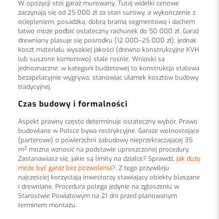
W opozycji stoi garaż murowany. Tutaj widełki cenowe
zaczynają się od 25 000 zł za stan surowy, a wykończenie z
ociepleniem, posadzką, dobrą bramą segmentową i dachem
łatwo może podbić ostateczny rachunek do 50 000 zł. Garaż
drewniany plasuje się pośrodku (12 000–25 000 zł), jednak
koszt materiału wysokiej jakości (drewno konstrukcyjne KVH
lub suszone komorowo) stale rośnie. Wnioski są
jednoznaczne: w kategorii budżetowej to konstrukcja stalowa
bezapelacyjnie wygrywa, stanowiąc ułamek kosztów budowy
tradycyjnej.
Czas budowy i formalności
Aspekt prawny często determinuje ostateczny wybór. Prawo
budowlane w Polsce bywa restrykcyjne. Garaże wolnostojące
(parterowe) o powierzchni zabudowy nieprzekraczającej 35
m² można wznosić na podstawie uproszczonej procedury.
Zastanawiasz się, jakie są limity na działce? Sprawdź,
jak duży
może być garaż bez pozwolenia?
. Z tego przywileju
najczęściej korzystają inwestorzy stawiający obiekty blaszane
i drewniane. Procedura polega jedynie na zgłoszeniu w
Starostwie Powiatowym na 21 dni przed planowanym
terminem montażu.