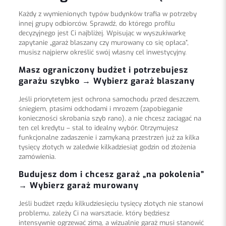
Każdy z wymienionych typów budynków trafia w potrzeby
innej grupy odbiorców. Sprawdź, do którego profilu
decyzyjnego jest Ci najbliżej. Wpisując w wyszukiwarkę
zapytanie „garaż blaszany czy murowany co się opłaca”,
musisz najpierw określić swój własny cel inwestycyjny.
Masz ograniczony budżet i potrzebujesz
garażu szybko → Wybierz garaż blaszany
Jeśli priorytetem jest ochrona samochodu przed deszczem,
śniegiem, ptasimi odchodami i mrozem (zapobieganie
konieczności skrobania szyb rano), a nie chcesz zaciągać na
ten cel kredytu – stal to idealny wybór. Otrzymujesz
funkcjonalne zadaszenie i zamykaną przestrzeń już za kilka
tysięcy złotych w zaledwie kilkadziesiąt godzin od złożenia
zamówienia.
Budujesz dom i chcesz garaż „na pokolenia”
→ Wybierz garaż murowany
Jeśli budżet rzędu kilkudziesięciu tysięcy złotych nie stanowi
problemu, zależy Ci na warsztacie, który będziesz
intensywnie ogrzewać zimą, a wizualnie garaż musi stanowić