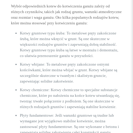
Wybór odpowiednich kotew do kotwiczenia garażu zależy od
różnych czynników, takich jak rodzaj gruntu, warunki atmosferyczne
oraz rozmiar i waga garażu. Oto kilka popularnych rodzajów kotew,
które można stosować przy kotwiczeniu garażu:
Kotwy gruntowe typu śruba: To metalowe pręty zakończone
śrubą, które można wkręcić w grunt. Są one skuteczne w
większości rodzajów gruntów i zapewniają dobrą stabilność.
Kotwy gruntowe typu śruba są łatwe w montażu i demontażu,
co ułatwia przenoszenie garażu w przyszłości.
Kotwy wbijane: To metalowe pręty zakończone ostrymi
końcówkami, które można wbijać w grunt. Kotwy wbijane są
szczególnie skuteczne w twardym i skalistym gruncie,
zapewniając solidne zakotwienie.
Kotwy chemiczne: Kotwy chemiczne to specjalne substancje
chemiczne, które po nałożeniu na końce kotew utwardzają się,
tworząc trwałe połączenie z podłożem. Są one skuteczne w
różnych rodzajach gruntów i zapewniają stabilne kotwienie.
Płyty fundamentowe: Jeśli warunki gruntowe są trudne lub
wymagane jest wyjątkowo stabilne kotwienie, można
zastosować płyty fundamentowe. Są one wykonane z betonu i
zapewniają solidne zakotwienie całej konstrukcji garażu.