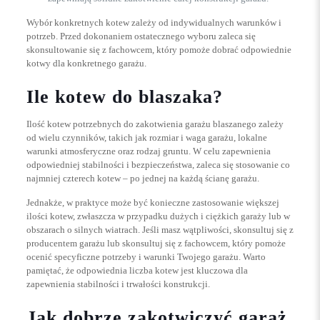
Wybór konkretnych kotew zależy od indywidualnych warunków i
potrzeb. Przed dokonaniem ostatecznego wyboru zaleca się
skonsultowanie się z fachowcem, który pomoże dobrać odpowiednie
kotwy dla konkretnego garażu.
Ile kotew do blaszaka?
Ilość kotew potrzebnych do zakotwienia garażu blaszanego zależy
od wielu czynników, takich jak rozmiar i waga garażu, lokalne
warunki atmosferyczne oraz rodzaj gruntu. W celu zapewnienia
odpowiedniej stabilności i bezpieczeństwa, zaleca się stosowanie co
najmniej czterech kotew – po jednej na każdą ścianę garażu.
Jednakże, w praktyce może być konieczne zastosowanie większej
ilości kotew, zwłaszcza w przypadku dużych i ciężkich garaży lub w
obszarach o silnych wiatrach. Jeśli masz wątpliwości, skonsultuj się z
producentem garażu lub skonsultuj się z fachowcem, który pomoże
ocenić specyficzne potrzeby i warunki Twojego garażu. Warto
pamiętać, że odpowiednia liczba kotew jest kluczowa dla
zapewnienia stabilności i trwałości konstrukcji.
Jak dobrze zakotwiczyć garaż