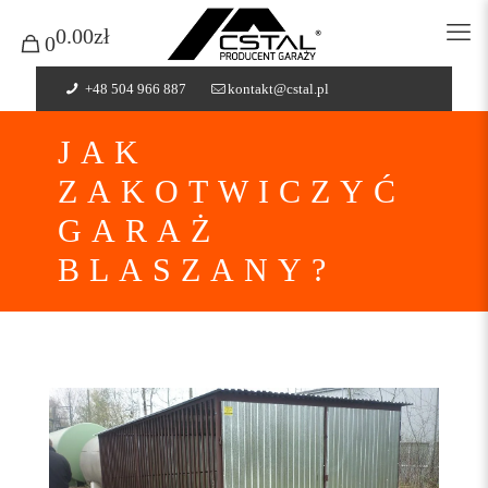
0.00zł
0
+48 504 966 887
kontakt@cstal.pl
JAK
ZAKOTWICZYĆ
GARAŻ
BLASZANY?