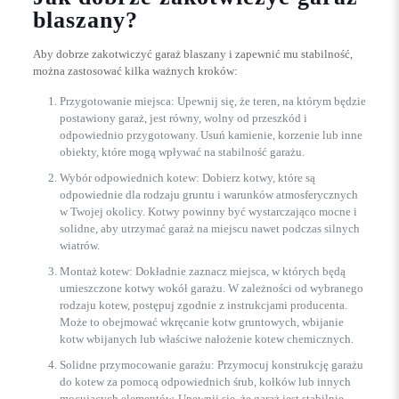
blaszany?
Aby dobrze zakotwiczyć garaż blaszany i zapewnić mu stabilność,
można zastosować kilka ważnych kroków:
Przygotowanie miejsca: Upewnij się, że teren, na którym będzie
postawiony garaż, jest równy, wolny od przeszkód i
odpowiednio przygotowany. Usuń kamienie, korzenie lub inne
obiekty, które mogą wpływać na stabilność garażu.
Wybór odpowiednich kotew: Dobierz kotwy, które są
odpowiednie dla rodzaju gruntu i warunków atmosferycznych
w Twojej okolicy. Kotwy powinny być wystarczająco mocne i
solidne, aby utrzymać garaż na miejscu nawet podczas silnych
wiatrów.
Montaż kotew: Dokładnie zaznacz miejsca, w których będą
umieszczone kotwy wokół garażu. W zależności od wybranego
rodzaju kotew, postępuj zgodnie z instrukcjami producenta.
Może to obejmować wkręcanie kotw gruntowych, wbijanie
kotw wbijanych lub właściwe nałożenie kotew chemicznych.
Solidne przymocowanie garażu: Przymocuj konstrukcję garażu
do kotew za pomocą odpowiednich śrub, kołków lub innych
mocujących elementów. Upewnij się, że garaż jest stabilnie