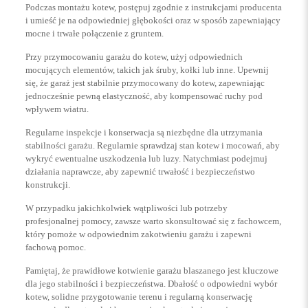
Podczas montażu kotew, postępuj zgodnie z instrukcjami producenta
i umieść je na odpowiedniej głębokości oraz w sposób zapewniający
mocne i trwałe połączenie z gruntem.
Przy przymocowaniu garażu do kotew, użyj odpowiednich
mocujących elementów, takich jak śruby, kołki lub inne. Upewnij
się, że garaż jest stabilnie przymocowany do kotew, zapewniając
jednocześnie pewną elastyczność, aby kompensować ruchy pod
wpływem wiatru.
Regularne inspekcje i konserwacja są niezbędne dla utrzymania
stabilności garażu. Regularnie sprawdzaj stan kotew i mocowań, aby
wykryć ewentualne uszkodzenia lub luzy. Natychmiast podejmuj
działania naprawcze, aby zapewnić trwałość i bezpieczeństwo
konstrukcji.
W przypadku jakichkolwiek wątpliwości lub potrzeby
profesjonalnej pomocy, zawsze warto skonsultować się z fachowcem,
który pomoże w odpowiednim zakotwieniu garażu i zapewni
fachową pomoc.
Pamiętaj, że prawidłowe kotwienie garażu blaszanego jest kluczowe
dla jego stabilności i bezpieczeństwa. Dbałość o odpowiedni wybór
kotew, solidne przygotowanie terenu i regularną konserwację