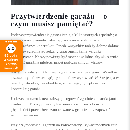
Przytwierdzenie garażu – o
czym musisz pamiętać?
Podczas przytwierdzania garażu istnieje kilka istotnych aspektów, o
których warto pamiętać, aby zagwarantować stabilność i
bezpieczeństwo konstrukcji. Przede wszystkim należy dobrze dobrać
5.0
kotwy, uwzględniając rodzaj gruntu oraz lokalne warunki
92
opinii
atmosferyczne. Kotwy powinny być mocne i solidne, aby skutecznie
z całego
utrzymać garaż na miejscu, nawet podczas silnych wiatrów.
okresu
Następnie należy dokładnie przygotować teren pod garaż. Wszelkie
przeszkody należy usunąć, a grunt należy wyrównać. Ważne jest, aby
teren był stabilny, bez obiektów, które mogłyby wpływać na
konstrukcję garażu.
Podczas montażu kotew należy postępować zgodnie z instrukcjami
producenta. Kotwy powinny być umieszczone na odpowiedniej
głębokości i prawidłowo zamocowane w gruncie, aby zapewnić
solidne kotwienie.
Przy przymocowaniu garażu do kotew należy używać mocnych śrub,