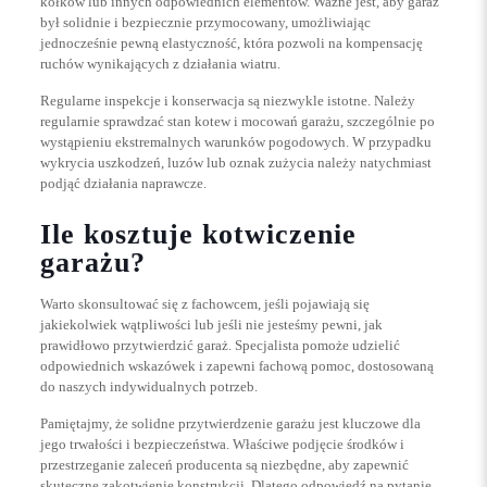
kołków lub innych odpowiednich elementów. Ważne jest, aby garaż
był solidnie i bezpiecznie przymocowany, umożliwiając
jednocześnie pewną elastyczność, która pozwoli na kompensację
ruchów wynikających z działania wiatru.
Regularne inspekcje i konserwacja są niezwykle istotne. Należy
regularnie sprawdzać stan kotew i mocowań garażu, szczególnie po
wystąpieniu ekstremalnych warunków pogodowych. W przypadku
wykrycia uszkodzeń, luzów lub oznak zużycia należy natychmiast
podjąć działania naprawcze.
Ile kosztuje kotwiczenie
garażu?
Warto skonsultować się z fachowcem, jeśli pojawiają się
jakiekolwiek wątpliwości lub jeśli nie jesteśmy pewni, jak
prawidłowo przytwierdzić garaż. Specjalista pomoże udzielić
odpowiednich wskazówek i zapewni fachową pomoc, dostosowaną
do naszych indywidualnych potrzeb.
Pamiętajmy, że solidne przytwierdzenie garażu jest kluczowe dla
jego trwałości i bezpieczeństwa. Właściwe podjęcie środków i
przestrzeganie zaleceń producenta są niezbędne, aby zapewnić
skuteczne zakotwienie konstrukcji. Dlatego odpowiedź na pytanie