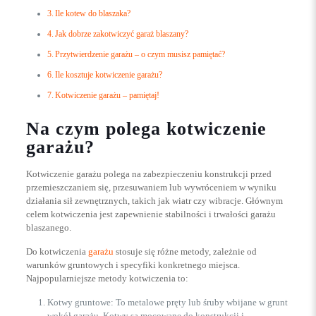
Ile kotew do blaszaka?
Jak dobrze zakotwiczyć garaż blaszany?
Przytwierdzenie garażu – o czym musisz pamiętać?
Ile kosztuje kotwiczenie garażu?
Kotwiczenie garażu – pamiętaj!
Na czym polega kotwiczenie
garażu?
Kotwiczenie garażu polega na zabezpieczeniu konstrukcji przed
przemieszczaniem się, przesuwaniem lub wywróceniem w wyniku
działania sił zewnętrznych, takich jak wiatr czy wibracje. Głównym
celem kotwiczenia jest zapewnienie stabilności i trwałości garażu
blaszanego.
Do kotwiczenia
garażu
stosuje się różne metody, zależnie od
warunków gruntowych i specyfiki konkretnego miejsca.
Najpopularniejsze metody kotwiczenia to:
Kotwy gruntowe: To metalowe pręty lub śruby wbijane w grunt
wokół garażu. Kotwy są mocowane do konstrukcji i