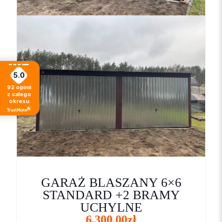
Nazwa
*
E-
mail
*
5.0
92
opinii
Zapamiętaj moje dane w tej przeglądarce podczas pisania
z całego
kolejnych komentarzy.
okresu
Proszę wpisać odpowiedź cyframi:
15 + 20 =
GARAŻ BLASZANY 6×6
STANDARD +2 BRAMY
UCHYLNE
6,300.00
zł