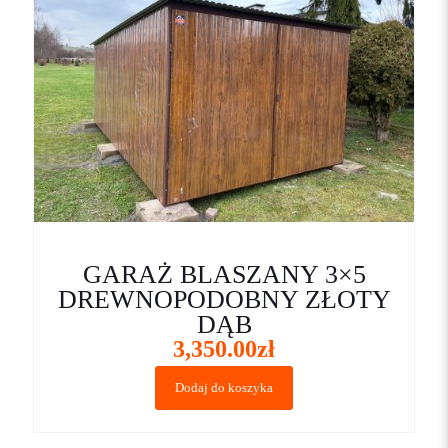
GARAŻ BLASZANY 3×5
DREWNOPODOBNY ZŁOTY
DĄB
3,350.00
zł
Dodaj do koszyka