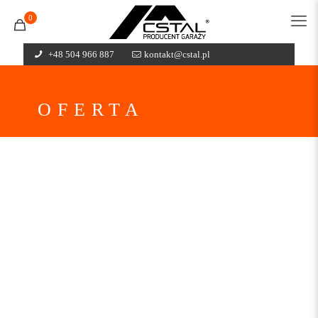
0
+48 504 966 887
kontakt@cstal.pl
OFERTA