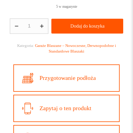
5 w magazynie
ilość
Dodaj do koszyka
Garaż
blaszany
6x5m
Orzech
Kategoria:
Garaże Blaszane – Nowoczesne, Drewnopodobne i
POZIOMY
Standardowe Blaszaki
PANEL
z
obróbkami
Przygotowanie podłoża
Zapytaj o ten produkt