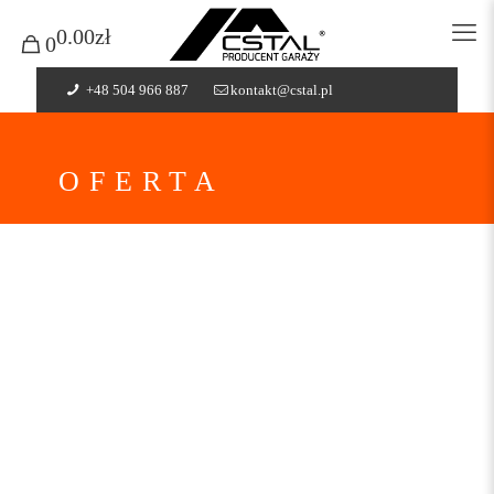
0.00zł
0
+48 504 966 887
kontakt@cstal.pl
OFERTA