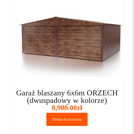
Garaż blaszany 6x6m ORZECH
(dwuspadowy w kolorze)
8,900.00
zł
Dodaj do koszyka