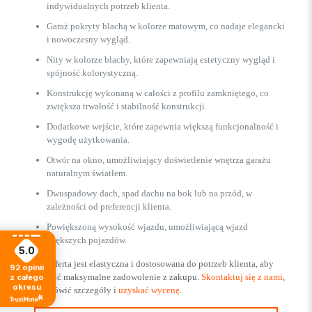
indywidualnych potrzeb klienta.
Garaż pokryty blachą w kolorze matowym, co nadaje elegancki
i nowoczesny wygląd.
Nity w kolorze blachy, które zapewniają estetyczny wygląd i
spójność kolorystyczną.
Konstrukcję wykonaną w całości z profilu zamkniętego, co
zwiększa trwałość i stabilność konstrukcji.
Dodatkowe wejście, które zapewnia większą funkcjonalność i
wygodę użytkowania.
Otwór na okno, umożliwiający doświetlenie wnętrza garażu
naturalnym światłem.
Dwuspadowy dach, spad dachu na bok lub na przód, w
zależności od preferencji klienta.
Powiększoną wysokość wjazdu, umożliwiającą wjazd
większych pojazdów.
5.0
Nasza oferta jest elastyczna i dostosowana do potrzeb klienta, aby
92
opinii
zapewnić maksymalne zadowolenie z zakupu.
Skontaktuj się z nami
,
z całego
okresu
aby omówić szczegóły i
uzyskać wycenę
.