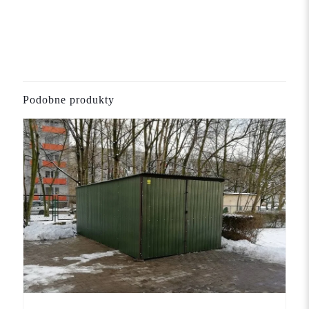
1 opinia dla
GARAŻ BLASZANY 3×5 KOLOR
MAT+BRAMA UCHYLNA
5.0
Waldek
–
2024-07-16
Oceniono
5
Podobne produkty
na 5
Polecam garaż! Ten kolor idealnie wpasował się w naszą
zieloną elewację!
Dodaj opinię
Twój adres email nie zostanie opublikowany.
Wymagane pola są
oznaczone
*
Twoja
ocena
*