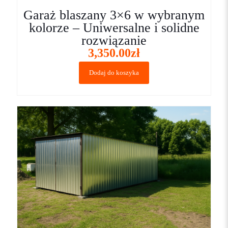
Garaż blaszany 3×6 w wybranym
kolorze – Uniwersalne i solidne
rozwiązanie
3,350.00
zł
Dodaj do koszyka
Nazwa
*
E-
mail
*
Zapamiętaj moje dane w tej przeglądarce podczas pisania
kolejnych komentarzy.
Proszę wpisać odpowiedź cyframi:
3 + dwanaście =