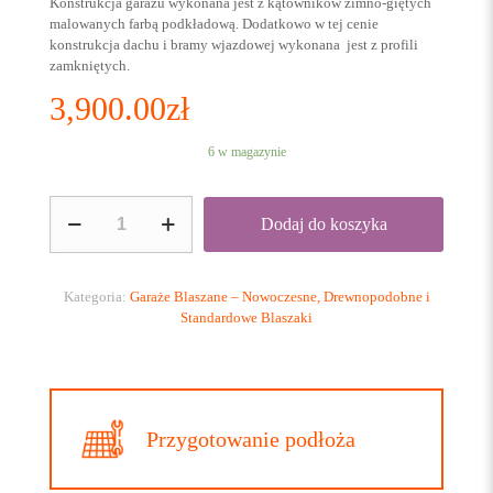
Konstrukcja garażu wykonana jest z kątowników zimno-giętych
malowanych farbą podkładową. Dodatkowo w tej cenie
konstrukcja dachu i bramy wjazdowej wykonana jest z profili
zamkniętych.
3,900.00
zł
6 w magazynie
ilość
Dodaj do koszyka
GARAŻ
BLASZANY
3×5
KOLOR
Kategoria:
Garaże Blaszane – Nowoczesne, Drewnopodobne i
MAT+BRAMA
Standardowe Blaszaki
UCHYLNA
Przygotowanie podłoża