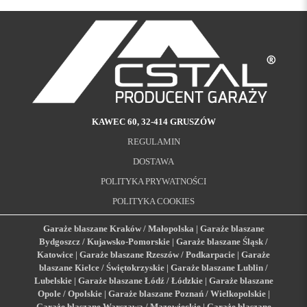
KAWEC 60, 32-414 GRUSZÓW
REGULAMIN
DOSTAWA
POLITYKA PRYWATNOŚCI
POLITYKA COOKIES
Garaże blaszane Kraków / Małopolska
|
Garaże blaszane
Bydgoszcz / Kujawsko-Pomorskie
|
Garaże blaszane Śląsk /
Katowice
|
Garaże blaszane Rzeszów / Podkarpacie
|
Garaże
blaszane Kielce / Świętokrzyskie
|
Garaże blaszane Lublin /
Lubelskie
|
Garaże blaszane Łódź / Łódzkie
|
Garaże blaszane
Opole / Opolskie
|
Garaże blaszane Poznań / Wielkopolskie
|
Garaże blaszane Warszawa / Mazowieckie
|
Garaże blaszane