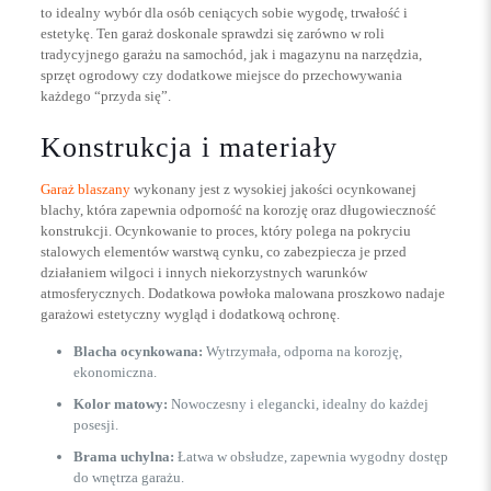
to idealny wybór dla osób ceniących sobie wygodę, trwałość i
estetykę. Ten garaż doskonale sprawdzi się zarówno w roli
tradycyjnego garażu na samochód, jak i magazynu na narzędzia,
sprzęt ogrodowy czy dodatkowe miejsce do przechowywania
każdego “przyda się”.
Konstrukcja i materiały
Garaż blaszany
wykonany jest z wysokiej jakości ocynkowanej
blachy, która zapewnia odporność na korozję oraz długowieczność
konstrukcji. Ocynkowanie to proces, który polega na pokryciu
stalowych elementów warstwą cynku, co zabezpiecza je przed
działaniem wilgoci i innych niekorzystnych warunków
atmosferycznych. Dodatkowa powłoka malowana proszkowo nadaje
garażowi estetyczny wygląd i dodatkową ochronę.
Blacha ocynkowana:
Wytrzymała, odporna na korozję,
ekonomiczna.
Kolor matowy:
Nowoczesny i elegancki, idealny do każdej
posesji.
Brama uchylna:
Łatwa w obsłudze, zapewnia wygodny dostęp
do wnętrza garażu.