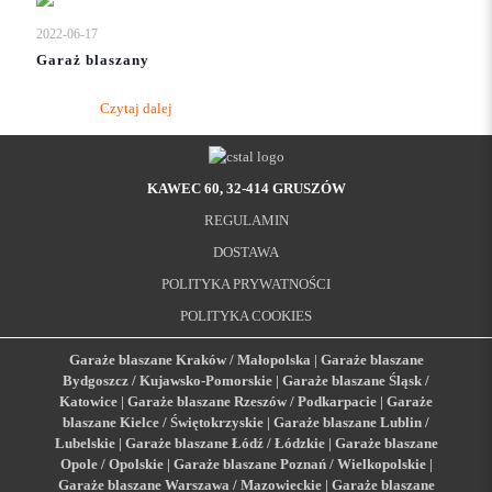
2022-06-17
Garaż blaszany
Czytaj dalej
KAWEC 60, 32-414 GRUSZÓW
REGULAMIN
DOSTAWA
POLITYKA PRYWATNOŚCI
POLITYKA COOKIES
Garaże blaszane Kraków / Małopolska
|
Garaże blaszane
Bydgoszcz / Kujawsko-Pomorskie
|
Garaże blaszane Śląsk /
Katowice
|
Garaże blaszane Rzeszów / Podkarpacie
|
Garaże
blaszane Kielce / Świętokrzyskie
|
Garaże blaszane Lublin /
Lubelskie
|
Garaże blaszane Łódź / Łódzkie
|
Garaże blaszane
Opole / Opolskie
|
Garaże blaszane Poznań / Wielkopolskie
|
Garaże blaszane Warszawa / Mazowieckie
|
Garaże blaszane