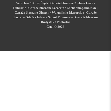
Wrocław / Dolny Śląsk
|
Garaże blaszane Zielona Góra /
Lubuskie
|
Garaże blaszane Szczecin / Zachodniopomorskie
|
Garaże blaszane Olsztyn / Warmińsko-Mazurskie
|
Garaże
blaszane Gdańsk Gdynia Sopot/ Pomorskie
|
Garaże blaszane
Białystok / Podlaskie
Cstal © 2026