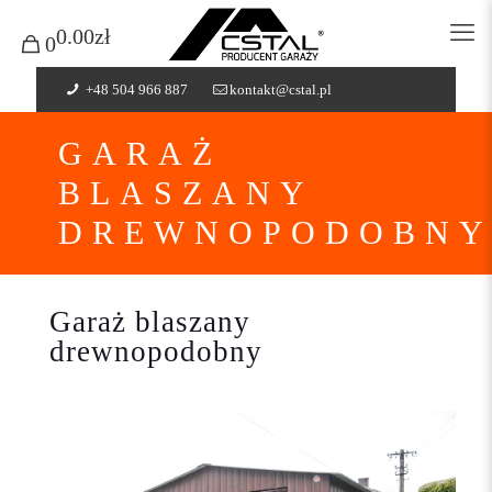
0.00zł
0
+48 504 966 887
kontakt@cstal.pl
GARAŻ
BLASZANY
DREWNOPODOBN
Garaż blaszany
drewnopodobny