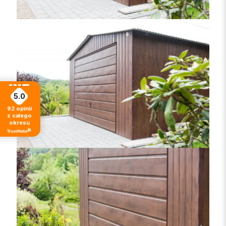
5.0
92
opinii
z całego
okresu