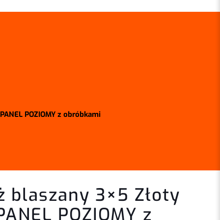
b PANEL POZIOMY z obróbkami
ż blaszany 3×5 Złoty
PANEL POZIOMY z