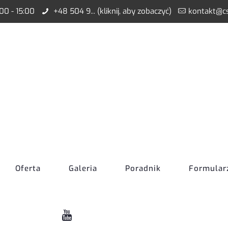
:00 - 15:00
+48 504 9... (kliknij, aby zobaczyć)
kontakt@cs
Oferta
Galeria
Poradnik
Formular