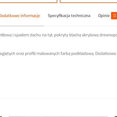
Dodatkowe informacje
Specyfikacja techniczna
Opinie
0
łową i spadem dachu na tył, pokryty blachą akrylową drewnop
giętych oraz profili malowanych farbą podkładową. Dodatkowo w
Opinie
i o produkcie.
zą opinię o „Garaż blaszany 3×5 Złoty Dąb PA