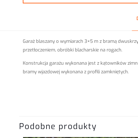
Garaż blaszany
o wymiarach 3×5 m z bramą dwuskrzyd
przetłoczeniem, obróbki blacharskie na rogach.
Konstrukcja garażu wykonana jest z kątowników zimno
bramy wjazdowej wykonana z profili zamkniętych.
Długość
Szerokość
Na razie nie ma opini
Wysokość z
Napisz pierws
przodu
Podobne produkty
obróbkami”
Wysokość z tyłu