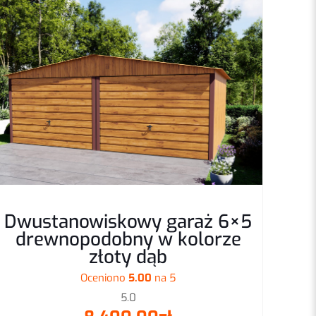
lowa, drewnopodobna
 moje dane w tej
Dwustanowiskowy garaż 6×5
odczas pisania
drewnopodobny w kolorze
entarzy.
złoty dąb
Oceniono
5.00
na 5
5.0