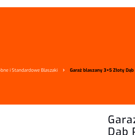
bne i Standardowe Blaszaki
Garaż blaszany 3×5 Złoty Dą
Gara
Dąb 