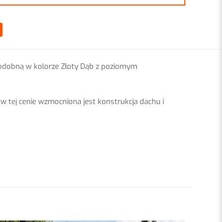
odobną w kolorze Złoty Dąb z poziomym
 tej cenie wzmocniona jest konstrukcja dachu i
5 m
3 m
2,15 m
NEL POZIOMY z
1,9 m