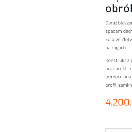
obró
Garaż blasza
spadem dach
kolorze Złot
na rogach.
Konstrukcja 
oraz profili
wzmocniona j
profili zamkn
4,200