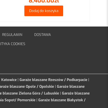
8,400.00
zł
Dodaj do koszyka
REGULAMIN
DOSTAWA
ITYKA COOKIES
/ Katowice
|
Garaże blaszane Rzeszów / Podkarpacie
|
araże blaszane Opole / Opolskie
|
Garaże blaszane
e blaszane Zielona Góra / Lubuskie
|
Garaże blaszane
ia Sopot/ Pomorskie
|
Garaże blaszane Białystok /