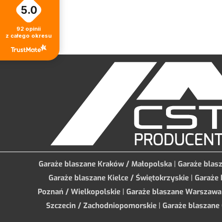
5.0
92
opinii
z całego okresu
Garaże blaszane Kraków / Małopolska
|
Garaże blas
Garaże blaszane Kielce / Świętokrzyskie
|
Garaże 
Poznań / Wielkopolskie
|
Garaże blaszane Warszawa
Szczecin / Zachodniopomorskie
|
Garaże blaszane