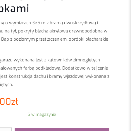
bkami
ny
o wymiarach 3×5 m z bramą dwuskrzydłową i
u na tył, pokryty blachą akrylową drewnopodobną w
y Dąb z poziomym przetłoczeniem, obróbki blacharskie
garażu wykonana jest z kątowników zimnogiętych
 malowanych farbą podkładową. Dodatkowo w tej cenie
est konstrukcja dachu i bramy wjazdowej wykonana z
iętych.
.00
zł
5 w magazynie