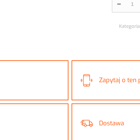
ilość
Garaż
blaszany
Kategoria
3x5
Złoty
Dąb
PANEL
POZIOMY
z
obróbkami
Zapytaj o ten
Dostawa