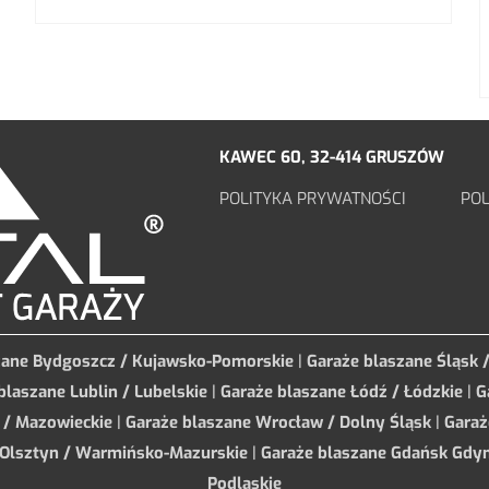
KAWEC 60, 32-414 GRUSZÓW
POLITYKA PRYWATNOŚCI
POL
zane Bydgoszcz / Kujawsko-Pomorskie
|
Garaże blaszane Śląsk 
blaszane Lublin / Lubelskie
|
Garaże blaszane Łódź / Łódzkie
|
G
 / Mazowieckie
|
Garaże blaszane Wrocław / Dolny Śląsk
|
Garaż
 Olsztyn / Warmińsko-Mazurskie
|
Garaże blaszane Gdańsk Gdyn
Podlaskie