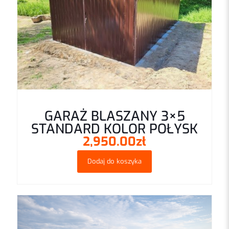
Nazwa
*
GARAŻ BLASZANY 3×5
STANDARD KOLOR POŁYSK
E-
2,950.00
zł
mail
*
Zapamiętaj moje dane w tej przeglądarce podczas pisania
Dodaj do koszyka
kolejnych komentarzy.
Proszę wpisać odpowiedź cyframi:
1 × 4 =