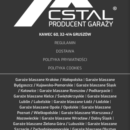
KAWEC 60, 32-414 GRUSZÓW
REGULAMIN
DOSTAWA
POLITYKA PRYWATNOŚCI
POLITYKA COOKIES
Garaże blaszane Kraków / Małopolska
|
Garaże blaszane
Bydgoszcz / Kujawsko-Pomorskie
|
Garaże blaszane Śląsk
/ Katowice
|
Garaże blaszane Rzeszów / Podkarpacie
|
Garaże blaszane Kielce / Świętokrzyskie
|
Garaże blaszane
Lublin / Lubelskie
|
Garaże blaszane Łódź / Łódzkie
|
Garaże blaszane Opole / Opolskie
|
Garaże blaszane
Poznań / Wielkopolskie
|
Garaże blaszane Warszawa /
Mazowieckie
|
Garaże blaszane Wrocław / Dolny Śląsk
|
Garaże blaszane Zielona Góra / Lubuskie
|
Garaże blaszane
Szczecin / Zachodniopomorskie
|
Garaże blaszane Olsztyn