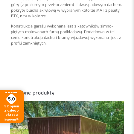
góry (z poziomym przetłoczeniem) i dwuspadowym dachem,
pokryty blachą akrylową w wybranym kolorze MAT z palety
BTX, nity w kolorze.
Konstrukcja garażu wykonana jest z kątowników zimno-
giętych malowanych farbą podkładową. Dodatkowo w tej
cenie konstrukcja dachu i bramy wjazdowej wykonana jest z
profili zamkniętych.
Opinie
Długość
6 m
Na razie nie ma opinii o produkcie.
Szerokość
3 m
Napisz pierwszą opinię o „Garaż
Wysokość z przodu
2,15 m
blaszany 3×6 Grafit MAT”
Wysokość z tyłu
2,15 m
Podobne produkty
5.0
Twój adres email nie zostanie opublikowany.
Blacha
akrylowa, trapezowa
Wymagane pola
92
opinii
są oznaczone
*
z całego
okresu
Twoja ocena
*