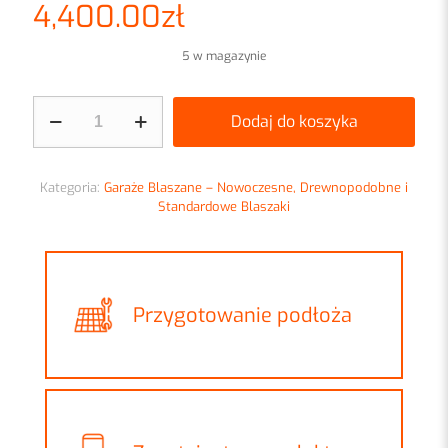
4,400.00
zł
5 w magazynie
ilość
Dodaj do koszyka
Garaż
blaszany
3x6
Grafit
Kategoria:
Garaże Blaszane – Nowoczesne, Drewnopodobne i
MAT
Standardowe Blaszaki
Przygotowanie podłoża