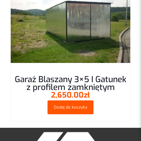
Garaż Blaszany 3×5 I Gatunek
z profilem zamkniętym
2,650.00
zł
Dodaj do koszyka