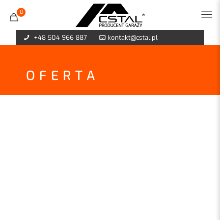
0
+48 504 966 887
kontakt@cstal.pl
OFERTA