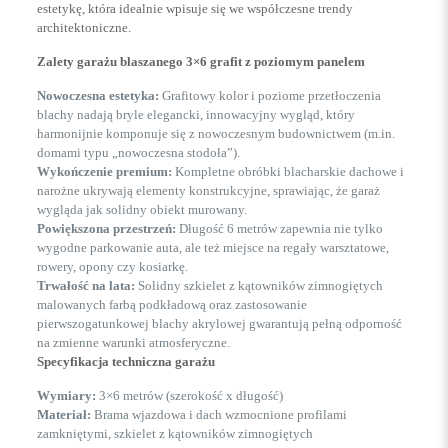
estetykę, która idealnie wpisuje się we współczesne trendy
architektoniczne.
Zalety garażu blaszanego 3×6 grafit z poziomym panelem
Nowoczesna estetyka:
Grafitowy kolor i poziome przetłoczenia
blachy nadają bryle elegancki, innowacyjny wygląd, który
harmonijnie komponuje się z nowoczesnym budownictwem (m.in.
domami typu „nowoczesna stodoła”).
Wykończenie premium:
Kompletne obróbki blacharskie dachowe i
narożne ukrywają elementy konstrukcyjne, sprawiając, że garaż
wygląda jak solidny obiekt murowany.
Powiększona przestrzeń:
Długość 6 metrów zapewnia nie tylko
wygodne parkowanie auta, ale też miejsce na regały warsztatowe,
rowery, opony czy kosiarkę.
Trwałość na lata:
Solidny szkielet z kątowników zimnogiętych
malowanych farbą podkładową oraz zastosowanie
pierwszogatunkowej blachy akrylowej gwarantują pełną odporność
na zmienne warunki atmosferyczne.
Specyfikacja techniczna garażu
Wymiary:
3×6 metrów (szerokość x długość)
Materiał:
Brama wjazdowa i dach wzmocnione profilami
zamkniętymi, szkielet z kątowników zimnogiętych