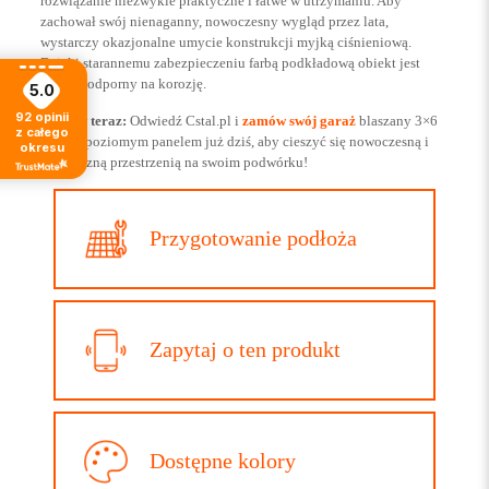
rozwiązanie niezwykle praktyczne i łatwe w utrzymaniu. Aby
zachował swój nienaganny, nowoczesny wygląd przez lata,
wystarczy okazjonalne umycie konstrukcji myjką ciśnieniową.
Dzięki starannemu zabezpieczeniu farbą podkładową obiekt jest
wysoce odporny na korozję.
5.0
92
opinii
Zamów teraz:
Odwiedź Cstal.pl i
zamów swój garaż
blaszany 3×6
z całego
grafit z poziomym panelem już dziś, aby cieszyć się nowoczesną i
okresu
bezpieczną przestrzenią na swoim podwórku!
Przygotowanie podłoża
Zapytaj o ten produkt
Dostępne kolory