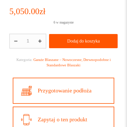
5,050.00
zł
6 w magazynie
ilość
Dodaj do koszyka
Garaż
blaszany
3x6
Grafit
Kategoria:
Garaże Blaszane – Nowoczesne, Drewnopodobne i
POZIOMY
Standardowe Blaszaki
PANEL
z
obróbkami
Przygotowanie podłoża
Zapytaj o ten produkt