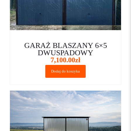
GARAŻ BLASZANY 6×5
Nazwa
*
DWUSPADOWY
7,100.00
zł
E-
mail
*
Dodaj do koszyka
Zapamiętaj moje dane w tej przeglądarce podczas pisania
kolejnych komentarzy.
Proszę wpisać odpowiedź cyframi:
11 − 5 =