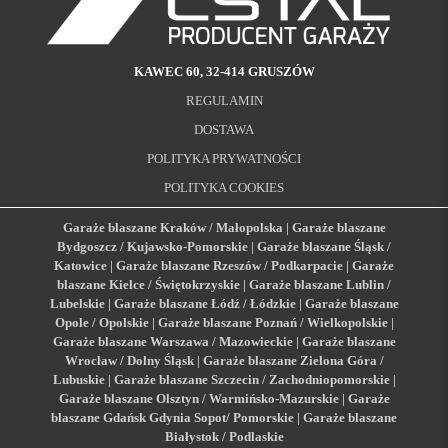
KAWEC 60, 32-414 GRUSZÓW
REGULAMIN
DOSTAWA
POLITYKA PRYWATNOŚCI
POLITYKA COOKIES
Garaże blaszane Kraków / Małopolska
|
Garaże blaszane
Bydgoszcz / Kujawsko-Pomorskie
|
Garaże blaszane Śląsk /
Katowice
|
Garaże blaszane Rzeszów / Podkarpacie
|
Garaże
blaszane Kielce / Świętokrzyskie
|
Garaże blaszane Lublin /
Lubelskie
|
Garaże blaszane Łódź / Łódzkie
|
Garaże blaszane
Opole / Opolskie
|
Garaże blaszane Poznań / Wielkopolskie
|
Garaże blaszane Warszawa / Mazowieckie
|
Garaże blaszane
Wrocław / Dolny Śląsk
|
Garaże blaszane Zielona Góra /
Lubuskie
|
Garaże blaszane Szczecin / Zachodniopomorskie
|
Garaże blaszane Olsztyn / Warmińsko-Mazurskie
|
Garaże
blaszane Gdańsk Gdynia Sopot/ Pomorskie
|
Garaże blaszane
Białystok / Podlaskie