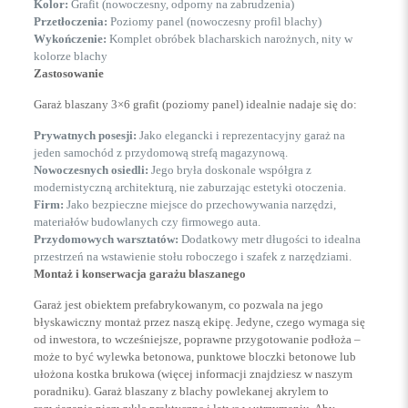
Kolor:
Grafit (nowoczesny, odporny na zabrudzenia)
Przetłoczenia:
Poziomy panel (nowoczesny profil blachy)
Wykończenie:
Komplet obróbek blacharskich narożnych, nity w
kolorze blachy
Zastosowanie
Garaż blaszany 3×6 grafit (poziomy panel) idealnie nadaje się do:
Prywatnych posesji:
Jako elegancki i reprezentacyjny garaż na
jeden samochód z przydomową strefą magazynową.
Nowoczesnych osiedli:
Jego bryła doskonale współgra z
modernistyczną architekturą, nie zaburzając estetyki otoczenia.
Firm:
Jako bezpieczne miejsce do przechowywania narzędzi,
materiałów budowlanych czy firmowego auta.
Przydomowych warsztatów:
Dodatkowy metr długości to idealna
przestrzeń na wstawienie stołu roboczego i szafek z narzędziami.
Montaż i konserwacja garażu blaszanego
Garaż jest obiektem prefabrykowanym, co pozwala na jego
błyskawiczny montaż przez naszą ekipę. Jedyne, czego wymaga się
od inwestora, to wcześniejsze, poprawne przygotowanie podłoża –
może to być wylewka betonowa, punktowe bloczki betonowe lub
ułożona kostka brukowa (więcej informacji znajdziesz w naszym
poradniku). Garaż blaszany z blachy powlekanej akrylem to