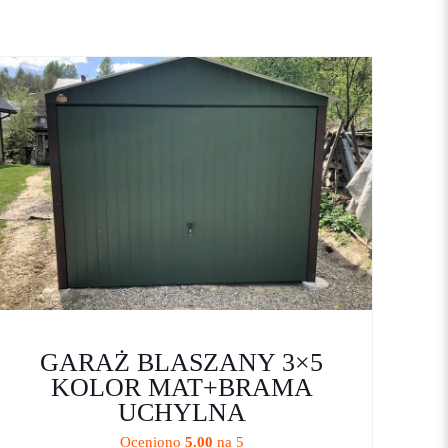
2,15 m
ylowa, drewnopodobna
moje dane w tej
GARAŻ BLASZANY 3×5
dczas pisania
KOLOR MAT+BRAMA
tarzy.
UCHYLNA
Oceniono
5.00
na 5