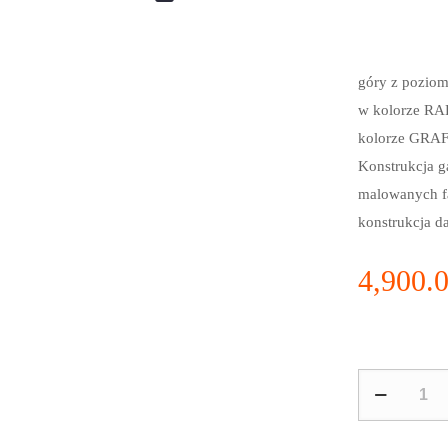
GRA
Garaż Blasza
góry z pozio
w kolorze RA
kolorze GRAFI
Konstrukcja g
malowanych f
konstrukcja d
4,900.
ilość
GARAŻ
BLASZANY