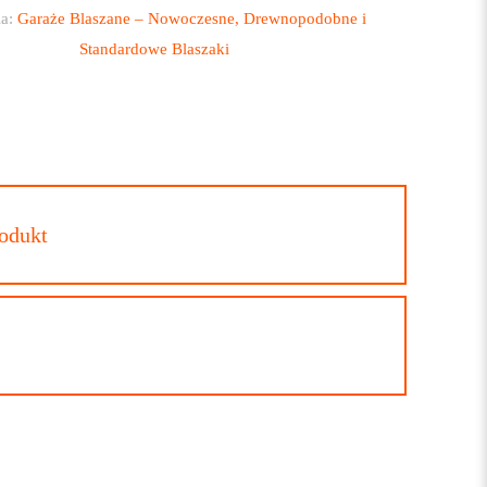
ia:
Garaże Blaszane – Nowoczesne, Drewnopodobne i
Standardowe Blaszaki
DOBNY
rodukt