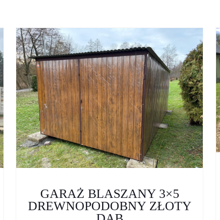
akr
zostanie opublikowany.
Wymagane pola są oznaczone
*
E-
Zapamiętaj 
mail
*
przeglądarce po
GARAŻ BLASZANY 3×5
kolejnych komen
DREWNOPODOBNY ZŁOTY
DĄB
edź cyframi: