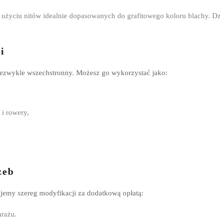
życiu nitów idealnie dopasowanych do grafitowego koloru blachy. Dzięk
i
niezwykle wszechstronny. Możesz go wykorzystać jako:
i rowery,
zeb
ujemy szereg modyfikacji za dodatkową opłatą:
arażu.