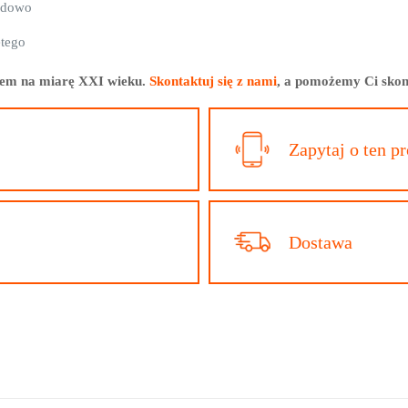
adowo
ętego
gnem na miarę XXI wieku.
Skontaktuj się z nami
, a pomożemy Ci skon
Zapytaj o ten p
Dostawa
Opinie
 o produkcie.
szą opinię o „GARAŻ BLASZANY 4×5 DREWNOP