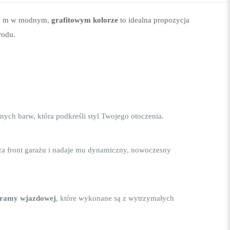
4×5 m w modnym,
grafitowym kolorze
to idealna propozycja
rodu.
nych barw, która podkreśli styl Twojego otoczenia.
za front garażu i nadaje mu dynamiczny, nowoczesny
 bramy wjazdowej
, które wykonane są z wytrzymałych