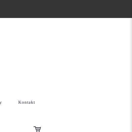
ODOBNY GRAFIT
y
Kontakt
AŻ BLASZANY 4×5
WNOPODOBNY