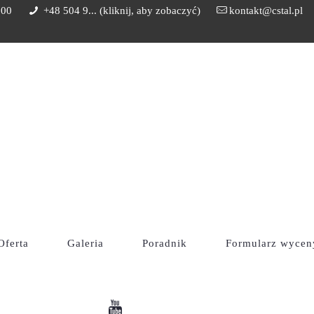
:00
+48 504 9... (kliknij, aby zobaczyć)
kontakt@cstal.pl
i Standardowe Blaszaki
GARAŻ BLASZANY 4×5 DREWNOP
Oferta
Galeria
Poradnik
Formularz wycen
GAR
DRE