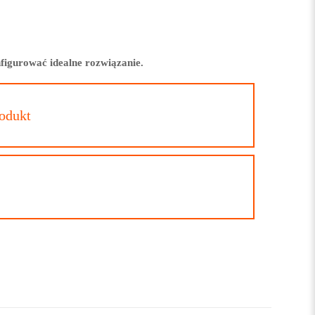
figurować idealne rozwiązanie.
rodukt
5 m
4 m
2,15 m
ODOBNY