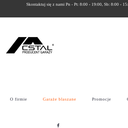
Skontaktuj się z nami Pn - Pt: 8:00 - 19:00, Sb: 8:00 - 15
OFERTA
Cstal
Garaże Blaszane – Nowoczesne, Drewnopodobne 
O firmie
Garaże blaszane
Promocje