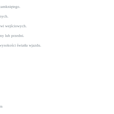
 zamkniętego.
nych.
wi wejściowych.
y lub przedni.
wysokości światła wjazdu.
em