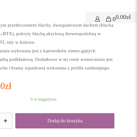
FIT
0.00zł
ny standardowy o wymiarach 4x5m z bramą podnoszoną do
0
mym przetłoczeniem blachy, dwuspadowym dachem (blacha
L/BTX), pokryty blachą akrylową drewnopodobną w
T, nity w kolorze.
arażu wykonana jest z kątowników zimno-giętych
arbą podkładową. Dodatkowo w tej cenie wzmocniona jest
achu i bramy wjazdowej wykonana z profila zamkniętego.
00
zł
6 w magazynie
Dodaj do koszyka