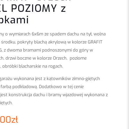
L POZIOMY z
bkami
ny o wymiarach 6x6m ze spadem dachu na tył, wolna
 środku, pokryty blachą akrylową w kolorze GRAFIT
, z dwoma bramami podnoszonymi do góry w
ch, drzwi boczne w kolorze Orzech, poziome
, obróbki blacharskie na rogach.
garażu wykonana jest z kątowników zimno-giętych
farbą podkładową. Dodatkowo w tej cenie
est konstrukcja dachu i bramy wjazdowej wykonana z
iętych.
.00
zł