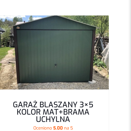
1,9 m
lowa, drewnopodobna
 moje dane w tej
GARAŻ BLASZANY 3×5
KOLOR MAT+BRAMA
odczas pisania
UCHYLNA
entarzy.
Oceniono
5.00
na 5