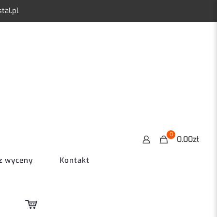
tal.pl
0
0.00zł
z wyceny
Kontakt