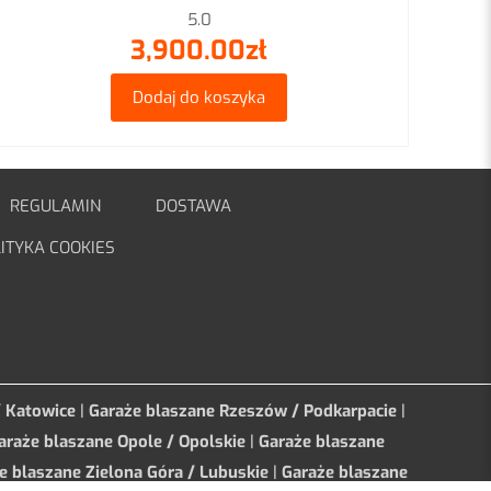
5.0
3,900.00
zł
Dodaj do koszyka
REGULAMIN
DOSTAWA
ITYKA COOKIES
/ Katowice
|
Garaże blaszane Rzeszów / Podkarpacie
|
araże blaszane Opole / Opolskie
|
Garaże blaszane
e blaszane Zielona Góra / Lubuskie
|
Garaże blaszane