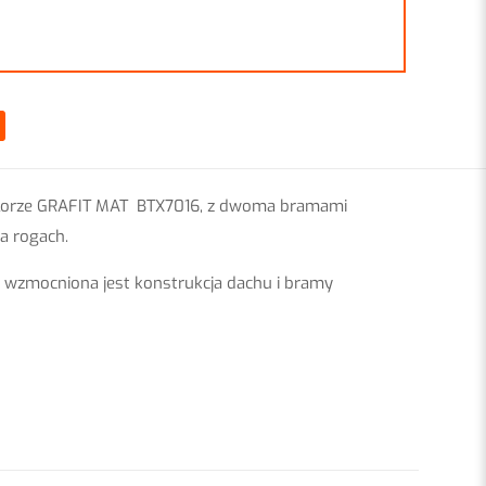
kolorze GRAFIT MAT BTX7016, z dwoma bramami
a rogach.
 wzmocniona jest konstrukcja dachu i bramy
5 m
6 m
2,15 m
rzech PANEL