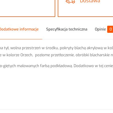
Dostawa
Dodatkowe informacje
Specyfikacja techniczna
Opinie
0
a tył, wolna przestrzeń w środku, pokryty blachą akrylową w 
 w kolorze Orzech, poziome przetłoczenie, obróbki blacharskie n
o-giętych malowanych farbą podkładową. Dodatkowo w tej cenie
Opinie
i o produkcie.
zą opinię o „Garaż blaszany 6×6 Grafit MAT+O