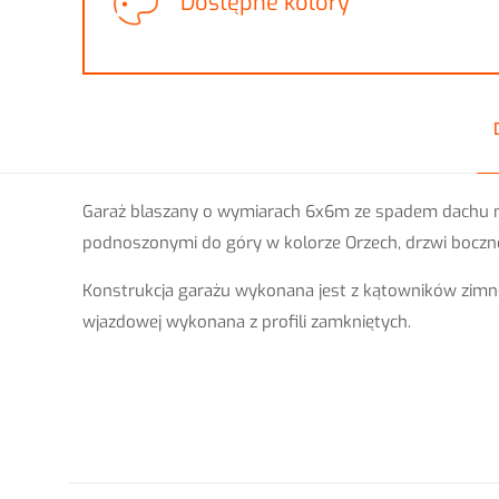
Dostępne kolory
Garaż blaszany o wymiarach 6x6m ze spadem dachu n
podnoszonymi do góry w kolorze Orzech, drzwi boczne
Konstrukcja garażu wykonana jest z kątowników zimn
wjazdowej wykonana z profili zamkniętych.
Długość
Szerokość
Na razie nie ma opini
Wysokość z
Napisz pierws