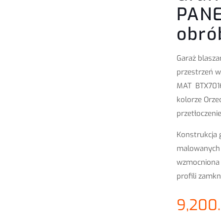
PANE
obró
Garaż blasza
przestrzeń w
MAT BTX7016
kolorze Orze
przetłoczenie
Konstrukcja 
malowanych 
wzmocniona j
profili zamkn
9,200