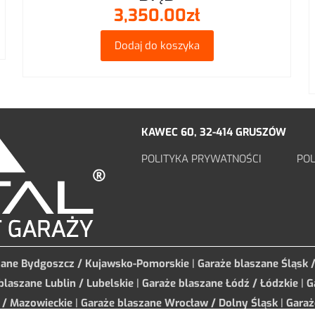
3,350.00
zł
Dodaj do koszyka
KAWEC 60, 32-414 GRUSZÓW
POLITYKA PRYWATNOŚCI
POL
zane Bydgoszcz / Kujawsko-Pomorskie
|
Garaże blaszane Śląsk 
blaszane Lublin / Lubelskie
|
Garaże blaszane Łódź / Łódzkie
|
G
 / Mazowieckie
|
Garaże blaszane Wrocław / Dolny Śląsk
|
Garaż