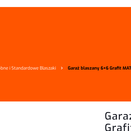
bne i Standardowe Blaszaki
Garaż blaszany 6×6 Grafit M
Gara
Graf