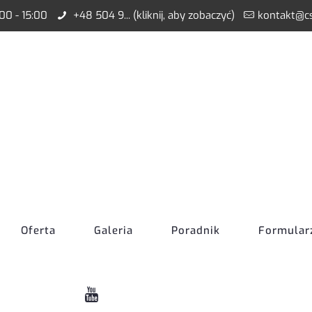
:00 - 15:00
+48 504 9... (kliknij, aby zobaczyć)
kontakt@cs
Oferta
Galeria
Poradnik
Formular