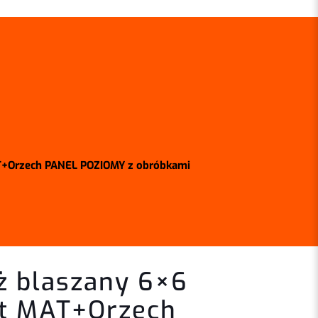
AT+Orzech PANEL POZIOMY z obróbkami
ż blaszany 6×6
it MAT+Orzech