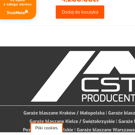
92
opinii
z całego okresu
17 − pięć =
Dodaj do koszyka
Garaże blaszane Kraków / Małopolska
|
Garaże blas
Garaże blaszane Kielce / Świętokrzyskie
|
Garaże 
Pliki cookies
Poznań / Wielkopolskie
|
Garaże blaszane Warszawa