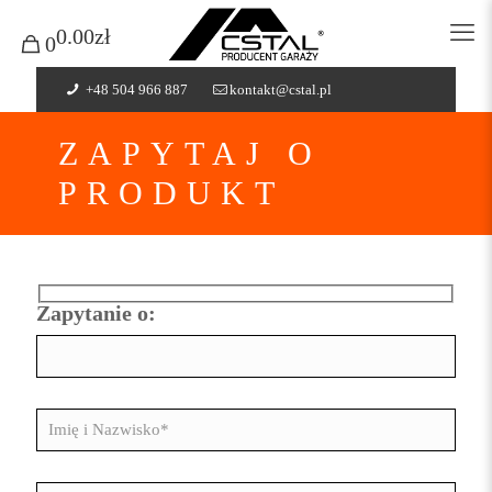
0.00zł
0
+48 504 966 887
kontakt@cstal.pl
ZAPYTAJ O
PRODUKT
Zapytanie o: