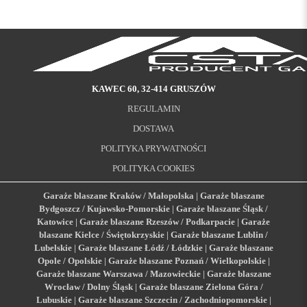
KAWEC 60, 32-414 GRUSZÓW
REGULAMIN
DOSTAWA
POLITYKA PRYWATNOŚCI
POLITYKA COOKIES
Garaże blaszane Kraków / Małopolska
|
Garaże blaszane
Bydgoszcz / Kujawsko-Pomorskie
|
Garaże blaszane Śląsk /
Katowice
|
Garaże blaszane Rzeszów / Podkarpacie
|
Garaże
blaszane Kielce / Świętokrzyskie
|
Garaże blaszane Lublin /
Lubelskie
|
Garaże blaszane Łódź / Łódzkie
|
Garaże blaszane
Opole / Opolskie
|
Garaże blaszane Poznań / Wielkopolskie
|
Garaże blaszane Warszawa / Mazowieckie
|
Garaże blaszane
Wrocław / Dolny Śląsk
|
Garaże blaszane Zielona Góra /
Lubuskie
|
Garaże blaszane Szczecin / Zachodniopomorskie
|