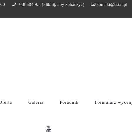
:00
+48 504 9... (kliknij, aby zobaczyć)
kontakt@cstal.pl
 PRODUKT
Oferta
Galeria
Poradnik
Formularz wycen