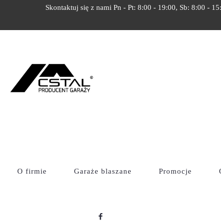
Skontaktuj się z nami Pn - Pt: 8:00 - 19:00, Sb: 8:00 - 15
ZAPYTAJ O
Cstal
Zapytaj o produkt
O firmie
Garaże blaszane
Promocje
Zapytanie o: