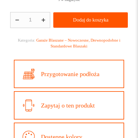
ilość
Dodaj do koszyka
GARAŻ
BLASZANY
6×5
drewnopodobny
Kategoria:
Garaże Blaszane – Nowoczesne, Drewnopodobne i
Standardowe Blaszaki
Przygotowanie podłoża
Zapytaj o ten produkt
Dostępne kolory