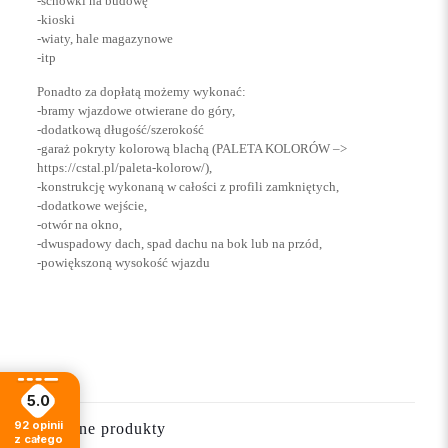
-schowki na budowę
-kioski
-wiaty, hale magazynowe
-itp
Ponadto za dopłatą możemy wykonać:
-bramy wjazdowe otwierane do góry,
-dodatkową długość/szerokość
-garaż pokryty kolorową blachą (PALETA KOLORÓW –>
https://cstal.pl/paleta-kolorow/),
-konstrukcję wykonaną w całości z profili zamkniętych,
-dodatkowe wejście,
-otwór na okno,
-dwuspadowy dach, spad dachu na bok lub na przód,
-powiększoną wysokość wjazdu
Opinie
Długość
5 m
Na razie nie ma opinii o produkcie.
Szerokość
6 m
Napisz pierwszą opinię o „GARAŻ
Wysokość z przodu
2,15 m
5.0
BLASZANY 6×5 drewnopodobny”
Wysokość z tyłu
1,9 m
92
opinii
Podobne produkty
z całego