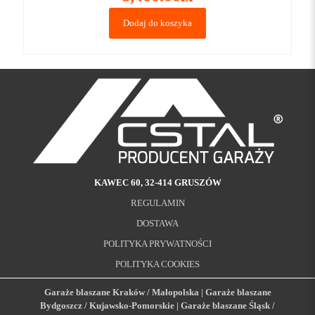
5.00
na 5
Dodaj do koszyka
KAWEC 60, 32-414 GRUSZÓW
REGULAMIN
DOSTAWA
POLITYKA PRYWATNOŚCI
POLITYKA COOKIES
Garaże blaszane Kraków / Małopolska
|
Garaże blaszane
Bydgoszcz / Kujawsko-Pomorskie
|
Garaże blaszane Śląsk /