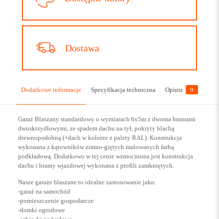
Dostawa
Dodatkowe informacje
Specyfikacja techniczna
Opinie
0
Garaż Blaszany standardowy o wymiarach 6x5m z dwoma bramami
dwuskrzydłowymi, ze spadem dachu na tył, pokryty blachą
drewnopodobną (+dach w kolorze z palety RAL). Konstrukcja
wykonana z kątowników zimno-giętych malowanych farbą
podkładową. Dodatkowo w tej cenie wzmocniona jest konstrukcja
dachu i bramy wjazdowej wykonana z profili zamkniętych.
Nasze garaże blaszane to idealne zastosowanie jako:
-garaż na samochód
-pomieszczenie gospodarcze
-domki ogrodowe