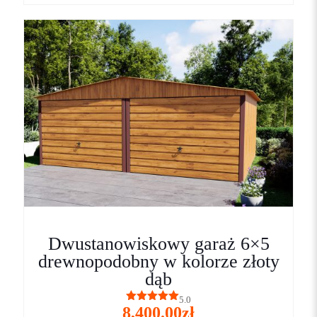
Dwustanowiskowy garaż 6×5
drewnopodobny w kolorze złoty
dąb
5.0
8,400.00
zł
Oceniono