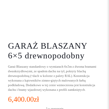
GARAŻ BLASZANY
6×5 drewnopodobny
Garaż Blaszany standardowy o wymiarach 6x5m z dwoma bramami
dwuskrzydłowymi, ze spadem dachu na tył, pokryty blachą
drewnopodobną (+dach w kolorze z palety RAL). Konstrukcja
wykonana z kątowników zimno-giętych malowanych farbą
podkładową. Dodatkowo w tej cenie wzmocniona jest konstrukcja
dachu i bramy wjazdowej wykonana z profili zamkniętych.
6,400.00
zł
5 w magazynie