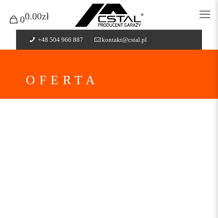
0.00zł
0
+48 504 966 887
kontakt@cstal.pl
OFERTA