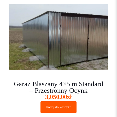
Proszę wpisać odpowiedź cyframi:
jeden × trzy =
Garaż Blaszany 4×5 m Standard
– Przestronny Ocynk
3,050.00
zł
Dodaj do koszyka