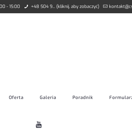
:00 - 15:00
+48 504 9... (kliknij, aby zobaczyć)
kontakt@cs
Oferta
Galeria
Poradnik
Formular