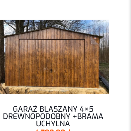
y Dąb POZIOMY
 moje dane w tej
GARAŻ BLASZANY 4×5
DREWNOPODOBNY +BRAMA
odczas pisania
UCHYLNA
entarzy.