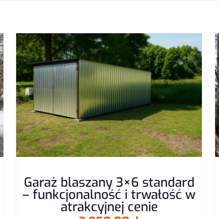
zą opinię o „Garaż blaszany 6x6m Grafit+Złot
kami”
 zostanie opublikowany.
Wymagane pola są oznaczone
*
E-
Zapamiętaj
Garaż blaszany 3×6 standard
– funkcjonalność i trwałość w
mail
*
przeglądarce p
atrakcyjnej cenie
kolejnych kom