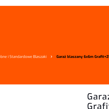
bne i Standardowe Blaszaki
Garaż blaszany 6x6m Grafit+
Gara
Graf