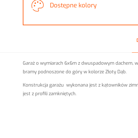
Dostępne kolory
Garaż o wymiarach 6x6m z dwuspadowym dachem, w śr
bramy podnoszone do góry w kolorze Złoty Dąb.
Konstrukcja garażu wykonana jest z kątowników zim
jest z profili zamkniętych.
Blacha
Na razie nie ma opini