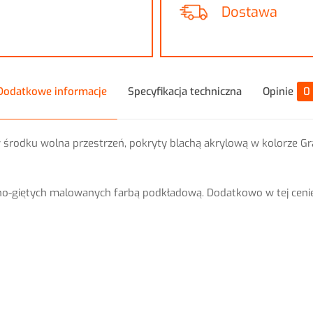
Dostawa
Dodatkowe informacje
Specyfikacja techniczna
Opinie
0
odku wolna przestrzeń, pokryty blachą akrylową w kolorze Gra
no-giętych malowanych farbą podkładową. Dodatkowo w tej cen
Opinie
akry
i o produkcie.