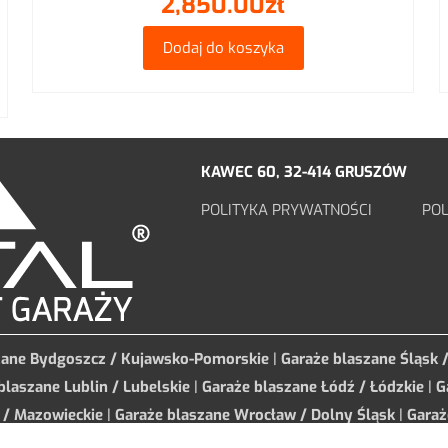
2,850.00
zł
iedź cyframi:
Dodaj do koszyka
KAWEC 60, 32-414 GRUSZÓW
POLITYKA PRYWATNOŚCI
POL
zane Bydgoszcz / Kujawsko-Pomorskie
|
Garaże blaszane Śląsk 
blaszane Lublin / Lubelskie
|
Garaże blaszane Łódź / Łódzkie
|
G
 / Mazowieckie
|
Garaże blaszane Wrocław / Dolny Śląsk
|
Garaż
 Olsztyn / Warmińsko-Mazurskie
|
Garaże blaszane Gdańsk Gdyn