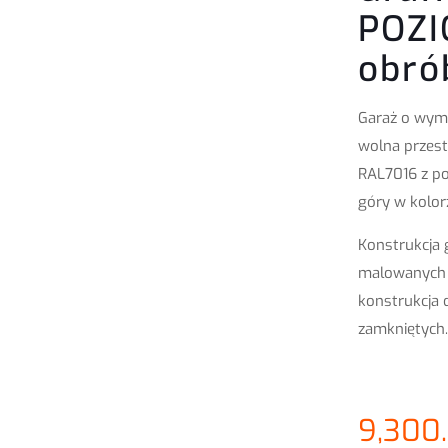
POZI
obró
Garaż o wym
wolna przest
RAL7016 z p
góry w kolor
Konstrukcja 
malowanych 
konstrukcja 
zamkniętych.
9,300