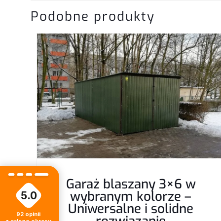
Napisz pierws
Podobne produkty
PANEL z obrób
Twój adres email nie
Twoja ocena
*
Garaż blaszany 3×6 w
Nazwa
*
wybranym kolorze –
5.0
Uniwersalne i solidne
92
opinii
z całego okresu