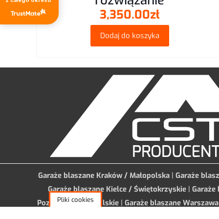
rozwiązanie
Proszę wpisać odpow
3,350.00
zł
trzy × 3 =
Dodaj do koszyka
Garaże blaszane Kraków / Małopolska
|
Garaże blas
Garaże blaszane Kielce / Świętokrzyskie
|
Garaże 
Pliki cookies
Poznań / Wielkopolskie
|
Garaże blaszane Warszawa
Szczecin / Zachodniopomorskie
|
Garaże blaszane