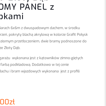
OMY PANEL z
bkami
iarach 6x6m z dwuspadowym dachem, w środku
rzeń, pokryty blachą akrylową w kolorze Grafit Połysk
oziomym przetłoczeniem, dwie bramy podnoszone do
ze Złoty Dąb.
garażu wykonana jest z kątowników zimno-giętych
farbą podkładową. Dodatkowo w tej cenie
dachu i bram wjazdowych wykonana jest z profili
.00
zł