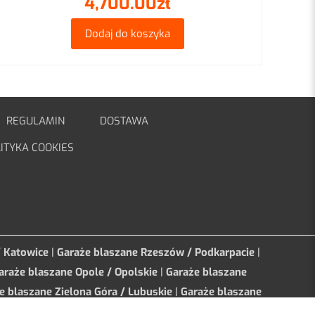
4,700.00
zł
Dodaj do koszyka
REGULAMIN
DOSTAWA
ITYKA COOKIES
/ Katowice
|
Garaże blaszane Rzeszów / Podkarpacie
|
araże blaszane Opole / Opolskie
|
Garaże blaszane
e blaszane Zielona Góra / Lubuskie
|
Garaże blaszane
ia Sopot/ Pomorskie
|
Garaże blaszane Białystok /