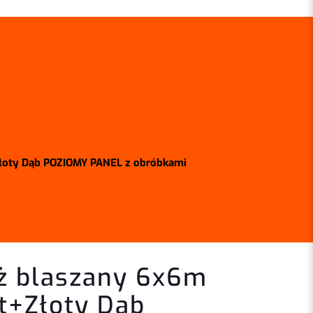
Złoty Dąb POZIOMY PANEL z obróbkami
ż blaszany 6x6m
it+Złoty Dąb