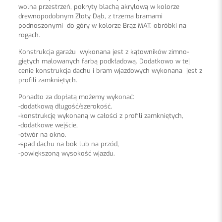
wolna przestrzeń, pokryty blachą akrylową w kolorze
drewnopodobnym Złoty Dąb, z trzema bramami
podnoszonymi do góry w kolorze Brąz MAT, obróbki na
rogach.
Konstrukcja garażu wykonana jest z kątowników zimno-
giętych malowanych farbą podkładową. Dodatkowo w tej
cenie konstrukcja dachu i bram wjazdowych wykonana jest z
profili zamkniętych.
Ponadto za dopłatą możemy wykonać:
-dodatkową długość/szerokość,
-konstrukcję wykonaną w całości z profili zamkniętych,
-dodatkowe wejście,
-otwór na okno,
-spad dachu na bok lub na przód,
-powiększoną wysokość wjazdu.
Opinie
Blacha
akrylowa, drewnopodobna
Na razie nie ma opinii o produkcie.
Napisz pierwszą opinię o „Garaż