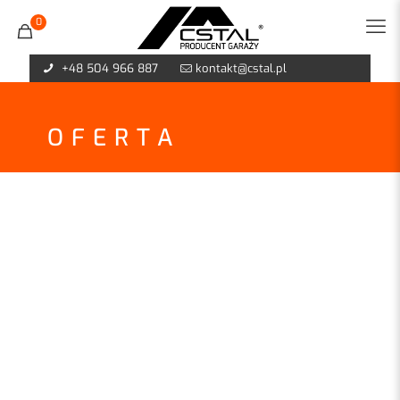
0
+48 504 966 887
kontakt@cstal.pl
OFERTA