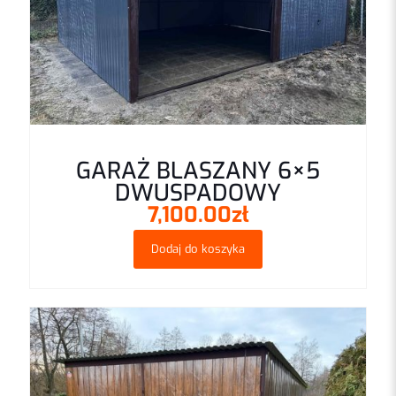
mail
*
Zapamiętaj moje dane w tej przeglądarce podczas pisania
kolejnych komentarzy.
Proszę wpisać odpowiedź cyframi:
cztery × 4 =
GARAŻ BLASZANY 6×5
DWUSPADOWY
7,100.00
zł
Dodaj do koszyka