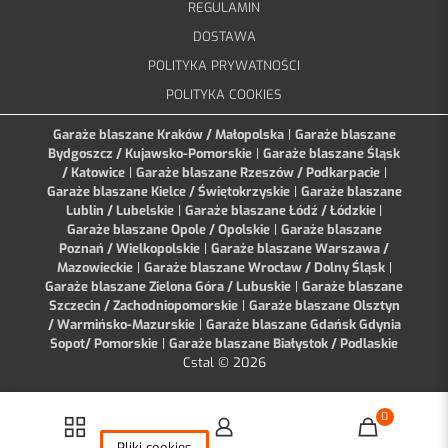
REGULAMIN
DOSTAWA
POLITYKA PRYWATNOŚCI
POLITYKA COOKIES
Garaże blaszane Kraków / Małopolska
|
Garaże blaszane
Bydgoszcz / Kujawsko-Pomorskie
|
Garaże blaszane Śląsk
/ Katowice
|
Garaże blaszane Rzeszów / Podkarpacie
|
Garaże blaszane Kielce / Świętokrzyskie
|
Garaże blaszane
Lublin / Lubelskie
|
Garaże blaszane Łódź / Łódzkie
|
Garaże blaszane Opole / Opolskie
|
Garaże blaszane
Poznań / Wielkopolskie
|
Garaże blaszane Warszawa /
Mazowieckie
|
Garaże blaszane Wrocław / Dolny Śląsk
|
Garaże blaszane Zielona Góra / Lubuskie
|
Garaże blaszane
Szczecin / Zachodniopomorskie
|
Garaże blaszane Olsztyn
/ Warmińsko-Mazurskie
|
Garaże blaszane Gdańsk Gdynia
Sopot/ Pomorskie
|
Garaże blaszane Białystok / Podlaskie
Cstal © 2026
0
Pliki cookies