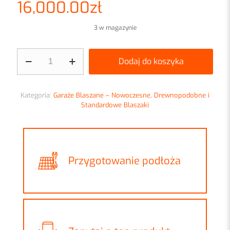
16,000.00
zł
3 w magazynie
ilość
Dodaj do koszyka
Garaż
blaszany
9x6m
trzystanowiskowy
Kategoria:
Garaże Blaszane – Nowoczesne, Drewnopodobne i
Złoty
Standardowe Blaszaki
Dąb
z
obróbkami
Przygotowanie podłoża