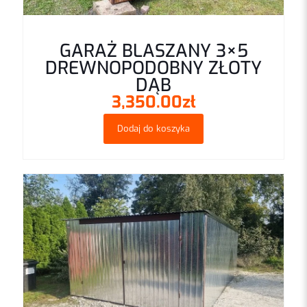
GARAŻ BLASZANY 3×5
DREWNOPODOBNY ZŁOTY
DĄB
3,350.00
zł
Dodaj do koszyka