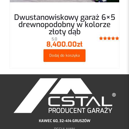
Dwustanowiskowy garaż 6×5
drewnopodobny w kolorze
złoty dąb
5.0
8,400.00
zł
Oceniono
5.00
na 5
Dodaj do koszyka
KAWEC 60, 32-414 GRUSZÓW