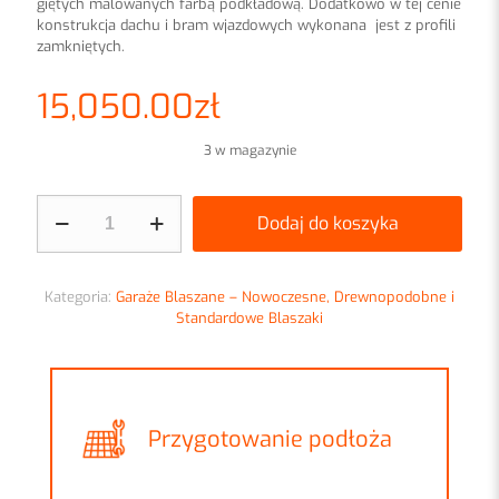
giętych malowanych farbą podkładową. Dodatkowo w tej cenie
konstrukcja dachu i bram wjazdowych wykonana jest z profili
zamkniętych.
15,050.00
zł
3 w magazynie
ilość
Dodaj do koszyka
Garaż
blaszany
9x6m
trzystanowiskowy
Kategoria:
Garaże Blaszane – Nowoczesne, Drewnopodobne i
Grafit+Złoty
Standardowe Blaszaki
Dąb
z
obróbkami
Przygotowanie podłoża