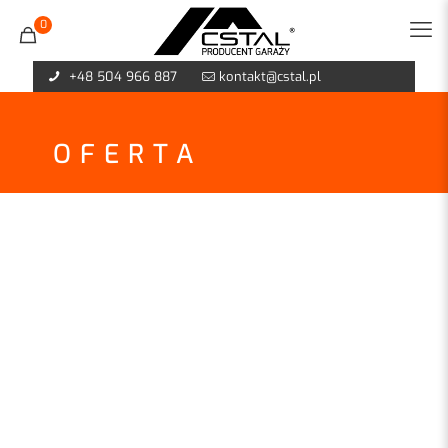
0
+48 504 966 887
kontakt@cstal.pl
OFERTA