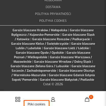
REGULAMIN
DOSTAWA
POLITYKA PRYWATNOŚCI
POLITYKA COOKIES
Garaże blaszane Kraków / Małopolska
|
Garaże blaszane
Bydgoszcz / Kujawsko-Pomorskie
|
Garaże blaszane Śląsk
/ Katowice
|
Garaże blaszane Rzeszów / Podkarpacie
|
Garaże blaszane Kielce / Świętokrzyskie
|
Garaże blaszane
Lublin / Lubelskie
|
Garaże blaszane Łódź / Łódzkie
|
Garaże blaszane Opole / Opolskie
|
Garaże blaszane
Poznań / Wielkopolskie
|
Garaże blaszane Warszawa /
Mazowieckie
|
Garaże blaszane Wrocław / Dolny Śląsk
|
Garaże blaszane Zielona Góra / Lubuskie
|
Garaże blaszane
Szczecin / Zachodniopomorskie
|
Garaże blaszane Olsztyn
/ Warmińsko-Mazurskie
|
Garaże blaszane Gdańsk Gdynia
Sopot/ Pomorskie
|
Garaże blaszane Białystok / Podlaskie
Cstal © 2026
0
Pliki cookies