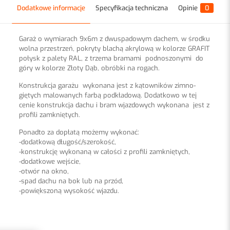
Dodatkowe informacje
Specyfikacja techniczna
Opinie
0
Garaż o wymiarach 9x6m z dwuspadowym dachem, w środku
wolna przestrzeń, pokryty blachą akrylową w kolorze GRAFIT
połysk z palety RAL, z trzema bramami podnoszonymi do
góry w kolorze Złoty Dąb, obróbki na rogach.
Konstrukcja garażu wykonana jest z kątowników zimno-
giętych malowanych farbą podkładową. Dodatkowo w tej
cenie konstrukcja dachu i bram wjazdowych wykonana jest z
profili zamkniętych.
Ponadto za dopłatą możemy wykonać:
-dodatkową długość/szerokość,
-konstrukcję wykonaną w całości z profili zamkniętych,
-dodatkowe wejście,
-otwór na okno,
-spad dachu na bok lub na przód,
-powiększoną wysokość wjazdu.
Opinie
Blacha
akrylowa, drewnopodobna