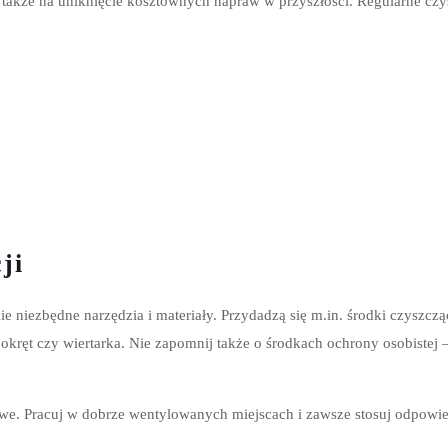
e także na uniknięcie kosztownych napraw w przyszłości. Regularne czys
ji
niezbędne narzędzia i materiały. Przydadzą się m.in. środki czyszczące,
okręt czy wiertarka. Nie zapomnij także o środkach ochrony osobistej 
we. Pracuj w dobrze wentylowanych miejscach i zawsze stosuj odpowi