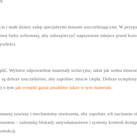
ę.
ia i małe dziury zalep specjalnymi masami uszczelniającymi. W przy
twę farby ochronnej, aby zabezpieczyć naprawione miejsce przed koroz
szłości.
ć. Wybierz odpowiednie materiały izolacyjne, takie jak wełna mineraln
na są dobrze uszczelnione, aby zapobiec utracie ciepła. Dobrze ocieplo
ej o tym
jak ocieplić garaż pisaliśmy także w tym materiale
.
aruj zawiasy i mechanizmy otwierania, aby zapobiec ich zacinaniu się. 
amaniem – zainstaluj blokady antywłamaniowe i systemy kontroli dostę
strukcji.