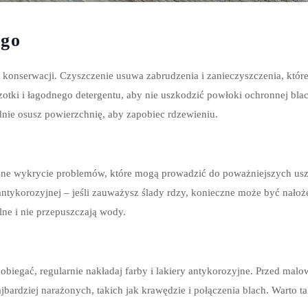
ego
onserwacji. Czyszczenie usuwa zabrudzenia i zanieczyszczenia, które 
zotki i łagodnego detergentu, aby nie uszkodzić powłoki ochronnej bla
dnie osusz powierzchnię, aby zapobiec rdzewieniu.
esne wykrycie problemów, które mogą prowadzić do poważniejszych usz
tykorozyjnej – jeśli zauważysz ślady rdzy, konieczne może być nałoż
lne i nie przepuszczają wody.
obiegać, regularnie nakładaj farby i lakiery antykorozyjne. Przed malo
jbardziej narażonych, takich jak krawędzie i połączenia blach. Warto 