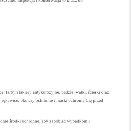
zczenie, inspekcja i konserwacja to klucz do
 farby i lakiery antykorozyjne, pędzle, wałki, ścierki oraz
– rękawice, okulary ochronne i maski ochronią Cię przed
ednie środki ochronne, aby zapobiec wypadkom i