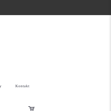
TYCZNE
RWACJI I
y
Kontakt