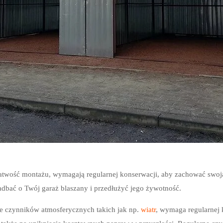
atwość montażu, wymagają regularnej konserwacji, aby zachować swoją f
bać o Twój garaż blaszany i przedłużyć jego żywotność.
nie czynników atmosferycznych takich jak np.
wiatr
, wymaga regularnej 