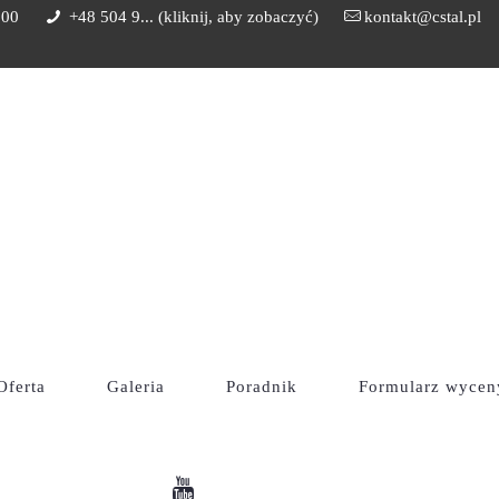
:00
+48 504 9... (kliknij, aby zobaczyć)
kontakt@cstal.pl
SZANY: PRAK
TEMAT KONSE
ktyczne porady na temat konserwacji i napraw
Oferta
Galeria
Poradnik
Formularz wycen