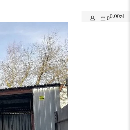
0.00zł
0