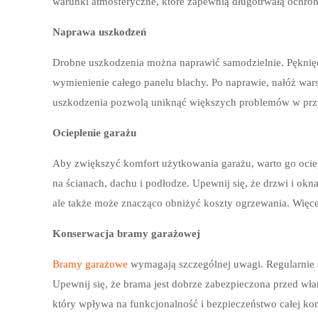
warunki atmosferyczne, które zapewnią długotrwałą ochron
Naprawa uszkodzeń
Drobne uszkodzenia można naprawić samodzielnie. Pęknięc
wymienienie całego panelu blachy. Po naprawie, nałóż wars
uszkodzenia pozwolą uniknąć większych problemów w przy
Ocieplenie garażu
Aby zwiększyć komfort użytkowania garażu, warto go ociepli
na ścianach, dachu i podłodze. Upewnij się, że drzwi i ok
ale także może znacząco obniżyć koszty ogrzewania. Więc
Konserwacja bramy garażowej
Bramy garażowe
wymagają szczególnej uwagi. Regularnie sm
Upewnij się, że brama jest dobrze zabezpieczona przed wł
który wpływa na funkcjonalność i bezpieczeństwo całej kon