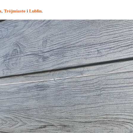
a
,
Trójmiasto
i
Lublin
.