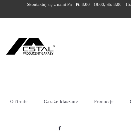
Skontaktuj się z nami Pn - Pt: 8:00 - 19:00, Sb: 8:00 - 15
GARAŻ BLA
PORADY NA 
NAPRAW
Cstal
Poradnik
FAQ
Garaż blaszany: Pra
O firmie
Garaże blaszane
Promocje