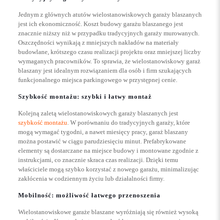
Jednym z głównych atutów wielostanowiskowych garaży blaszanych
jest ich ekonomiczność. Koszt budowy garażu blaszanego jest
znacznie niższy niż w przypadku tradycyjnych garaży murowanych.
Oszczędności wynikają z mniejszych nakładów na materiały
budowlane, krótszego czasu realizacji projektu oraz mniejszej liczby
wymaganych pracowników. To sprawia, że wielostanowiskowy garaż
blaszany jest idealnym rozwiązaniem dla osób i firm szukających
funkcjonalnego miejsca parkingowego w przystępnej cenie.
Szybkość montażu: szybki i łatwy montaż
Kolejną zaletą wielostanowiskowych garaży blaszanych jest
szybkość montażu
. W porównaniu do tradycyjnych garaży, które
mogą wymagać tygodni, a nawet miesięcy pracy, garaż blaszany
można postawić w ciągu parudziesięciu minut. Prefabrykowane
elementy są dostarczane na miejsce budowy i montowane zgodnie z
instrukcjami, co znacznie skraca czas realizacji. Dzięki temu
właściciele mogą szybko korzystać z nowego garażu, minimalizując
zakłócenia w codziennym życiu lub działalności firmy.
Mobilność: możliwość łatwego przenoszenia
Wielostanowiskowe garaże blaszane wyróżniają się również wysoką