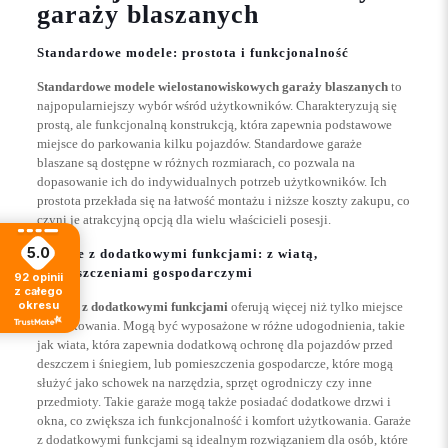
garaży blaszanych
Standardowe modele: prostota i funkcjonalność
Standardowe modele wielostanowiskowych garaży blaszanych
to
najpopularniejszy wybór wśród użytkowników. Charakteryzują się
prostą, ale funkcjonalną konstrukcją, która zapewnia podstawowe
miejsce do parkowania kilku pojazdów. Standardowe garaże
blaszane są dostępne w różnych rozmiarach, co pozwala na
dopasowanie ich do indywidualnych potrzeb użytkowników. Ich
prostota przekłada się na łatwość montażu i niższe koszty zakupu, co
czyni je atrakcyjną opcją dla wielu właścicieli posesji.
5.0
Garaże z dodatkowymi funkcjami: z wiatą,
pomieszczeniami gospodarczymi
92
opinii
z całego
okresu
Garaże z dodatkowymi funkcjami
oferują więcej niż tylko miejsce
do parkowania. Mogą być wyposażone w różne udogodnienia, takie
jak wiata, która zapewnia dodatkową ochronę dla pojazdów przed
deszczem i śniegiem, lub pomieszczenia gospodarcze, które mogą
służyć jako schowek na narzędzia, sprzęt ogrodniczy czy inne
przedmioty. Takie garaże mogą także posiadać dodatkowe drzwi i
okna, co zwiększa ich funkcjonalność i komfort użytkowania. Garaże
z dodatkowymi funkcjami są idealnym rozwiązaniem dla osób, które