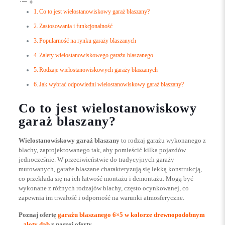
Co to jest wielostanowiskowy garaż blaszany?
Zastosowania i funkcjonalność
Popularność na rynku garaży blaszanych
Zalety wielostanowiskowego garażu blaszanego
Rodzaje wielostanowiskowych garaży blaszanych
Jak wybrać odpowiedni wielostanowiskowy garaż blaszany?
Co to jest wielostanowiskowy
garaż blaszany?
Wielostanowiskowy garaż blaszany
to rodzaj garażu wykonanego z
blachy, zaprojektowanego tak, aby pomieścić kilka pojazdów
jednocześnie. W przeciwieństwie do tradycyjnych garaży
murowanych, garaże blaszane charakteryzują się lekką konstrukcją,
co przekłada się na ich łatwość montażu i demontażu. Mogą być
wykonane z różnych rodzajów blachy, często ocynkowanej, co
zapewnia im trwałość i odporność na warunki atmosferyczne.
Poznaj ofertę
garażu blaszanego 6×5 w kolorze drewnopodobnym
– złoty dąb
z naszej oferty.