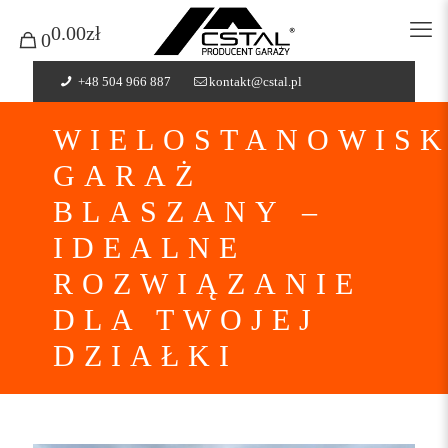
0.00zł
0
+48 504 966 887
kontakt@cstal.pl
WIELOSTANOWIS
GARAŻ
BLASZANY –
IDEALNE
ROZWIĄZANIE
DLA TWOJEJ
DZIAŁKI