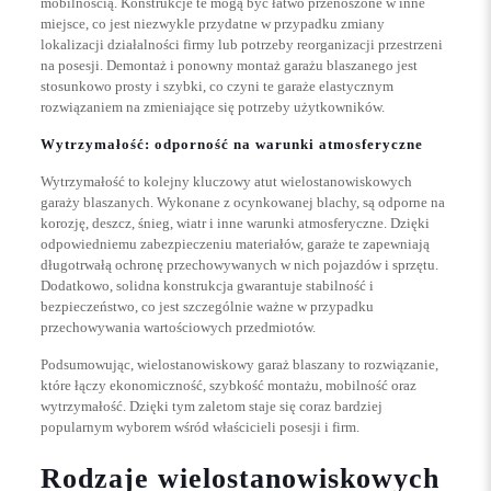
mobilnością. Konstrukcje te mogą być łatwo przenoszone w inne
miejsce, co jest niezwykle przydatne w przypadku zmiany
lokalizacji działalności firmy lub potrzeby reorganizacji przestrzeni
na posesji. Demontaż i ponowny montaż garażu blaszanego jest
stosunkowo prosty i szybki, co czyni te garaże elastycznym
rozwiązaniem na zmieniające się potrzeby użytkowników.
Wytrzymałość: odporność na warunki atmosferyczne
Wytrzymałość to kolejny kluczowy atut wielostanowiskowych
garaży blaszanych. Wykonane z ocynkowanej blachy, są odporne na
korozję, deszcz, śnieg, wiatr i inne warunki atmosferyczne. Dzięki
odpowiedniemu zabezpieczeniu materiałów, garaże te zapewniają
długotrwałą ochronę przechowywanych w nich pojazdów i sprzętu.
Dodatkowo, solidna konstrukcja gwarantuje stabilność i
bezpieczeństwo, co jest szczególnie ważne w przypadku
przechowywania wartościowych przedmiotów.
Podsumowując, wielostanowiskowy garaż blaszany to rozwiązanie,
które łączy ekonomiczność, szybkość montażu, mobilność oraz
wytrzymałość. Dzięki tym zaletom staje się coraz bardziej
popularnym wyborem wśród właścicieli posesji i firm.
Rodzaje wielostanowiskowych